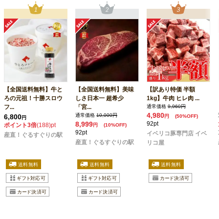
【全国送料無料】牛と
【全国送料無料】美味
【訳あり特価 半額
ろの元祖！十勝スロウ
しさ日本一 超希少
1kg】牛肉 ヒレ肉 ...
フ...
「宮...
通常価格
9,960円
4,980
通常価格
10,000円
6,800
円
(50%OFF)
円
8,999
92pt
ポイント3倍
(188)pt
円
(10%OFF)
92pt
イベリコ豚専門店 イベ
産直！ぐるすぐりの駅
産直！ぐるすぐりの駅
リコ屋