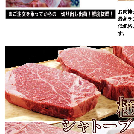
お肉博
最高ラ
低価格
す。