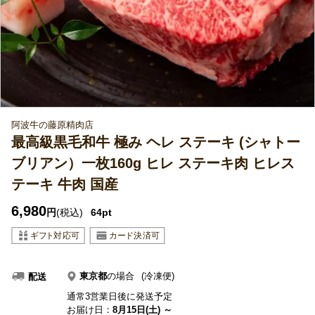
阿波牛の藤原精肉店
最高級黒毛和牛 極み ヘレ ステーキ (シャトー
ブリアン）一枚160g ヒレ ステーキ肉 ヒレス
テーキ 牛肉 国産
6,980
円
(税込)
64pt
東京都
の場合
(冷凍便)
配送
通常3営業日後に発送予定
お届け日：
8月15日(土) ～