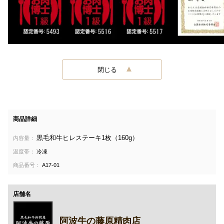
閉じる
商品詳細
黒毛和牛ヒレステーキ1枚（160g）
内容量：
温度帯：
冷凍
商品番号：
A17-01
店舗名
阿波牛の藤原精肉店