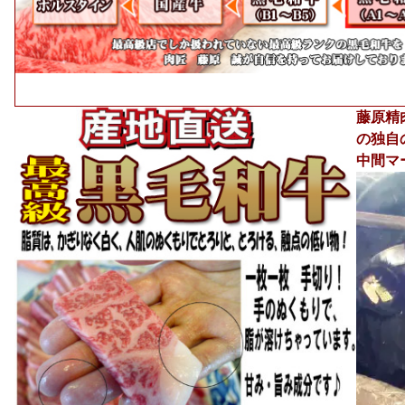
藤原精
の独自
中間マ