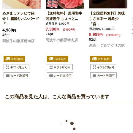
めざましテレビで紹
【送料無料】 黒毛和牛
【全国送料無料】美味
介！ 霜降りハンバーグ
阿波黒牛 ちょっと...
しさ日本一 超希少
「...
通常価格
8,000円
「宮...
7,380
通常価格
10,000円
4,980
円
(7%OFF)
円
74pt
8,999
46pt
円
(10%OFF)
92pt
阿波牛の藤原精肉店
阿波牛の藤原精肉店
産直！ぐるすぐりの駅
この商品を見た人は、こんな商品を買っています