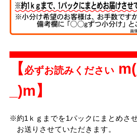
【
m(
必ずお読みください
_)m】
※
約1ｋｇまでを1パックにまとめさ
お送りさせていただきます。