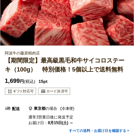
阿波牛の藤原精肉店
【期間限定】最高級黒毛和牛サイコロステー
キ（100g） 特別価格！5個以上で送料無料
1,699
円
(税込)
15pt
東京都
の場合
(冷凍便)
配送
通常3営業日後に発送予定
お届け日：
8月15日(土) ～
すべての送料・お届け日を確認する >