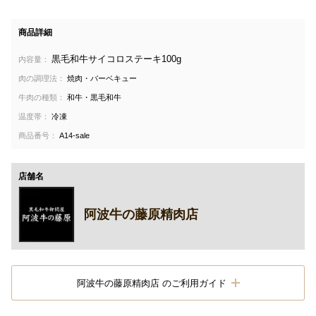
商品詳細
黒毛和牛サイコロステーキ100g
内容量：
肉の調理法：
焼肉・バーベキュー
牛肉の種類：
和牛・黒毛和牛
温度帯：
冷凍
商品番号：
A14-sale
店舗名
阿波牛の藤原精肉店
阿波牛の藤原精肉店 のご利用ガイド