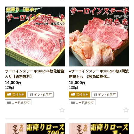
サーロインステーキ180g×4枚化粧箱
●サーロインステーキ180g×3枚+阿波
入り【送料無料】
尾鶏もも 3枚高級桐化...
14,000
15,000
円
円
129pt
138pt