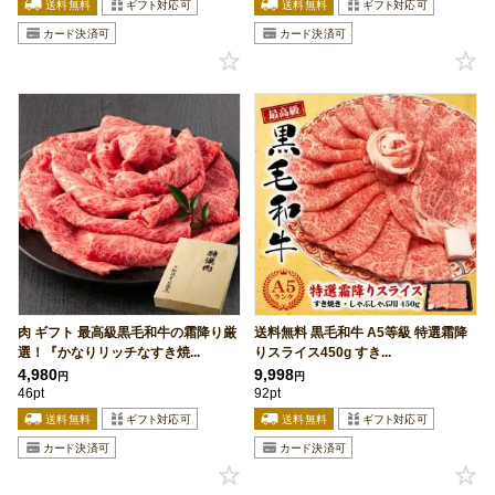
肉 ギフト 最高級黒毛和牛の霜降り厳
送料無料 黒毛和牛 A5等級 特選霜降
選！『かなりリッチなすき焼...
りスライス450g すき...
4,980
9,998
円
円
46pt
92pt