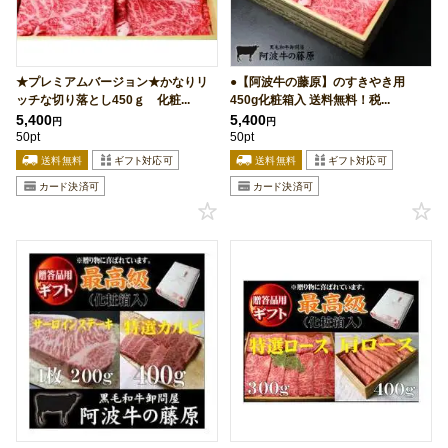
★プレミアムバージョン★かなりリ
●【阿波牛の藤原】のすきやき用
ッチな切り落とし450ｇ 化粧...
450g化粧箱入 送料無料！税...
5,400
5,400
円
円
50pt
50pt