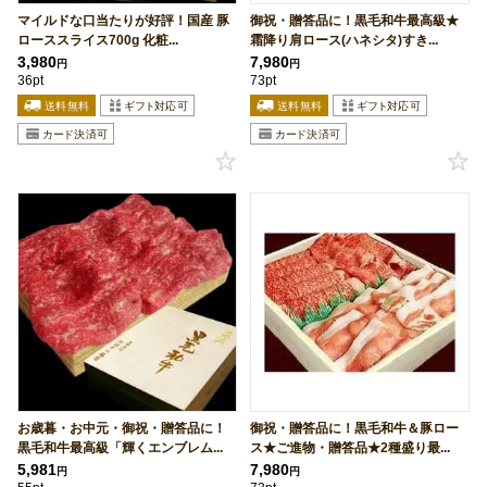
マイルドな口当たりが好評！国産 豚
御祝・贈答品に！黒毛和牛最高級★
ローススライス700g 化粧...
霜降り肩ロース(ハネシタ)すき...
3,980
7,980
円
円
36pt
73pt
お歳暮・お中元・御祝・贈答品に！
御祝・贈答品に！黒毛和牛＆豚ロー
黒毛和牛最高級「輝くエンブレム...
ス★ご進物・贈答品★2種盛り最...
5,981
7,980
円
円