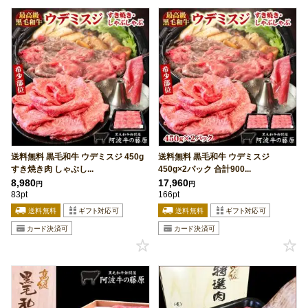
送料無料 黒毛和牛 ウデミスジ 450g
送料無料 黒毛和牛 ウデミスジ
すき焼き肉 しゃぶし...
450g×2パック 合計900...
8,980
17,960
円
円
83pt
166pt