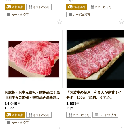
55pt
73pt
お歳暮・お中元御祝・贈答品に！黒
「阿波牛の藤原」和食人が絶賛！イ
毛和牛★ご進物・贈答品★高級霜...
チボ 100g （焼肉、うすめ...
14,040
1,699
円
円
130pt
15pt