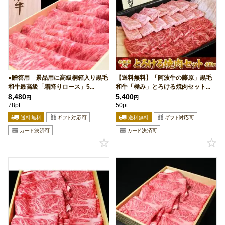
●贈答用 景品用に高級桐箱入り黒毛
【送料無料】「阿波牛の藤原」黒毛
和牛最高級「霜降りロース」5...
和牛「極み」とろける焼肉セット...
8,480
5,400
円
円
78pt
50pt