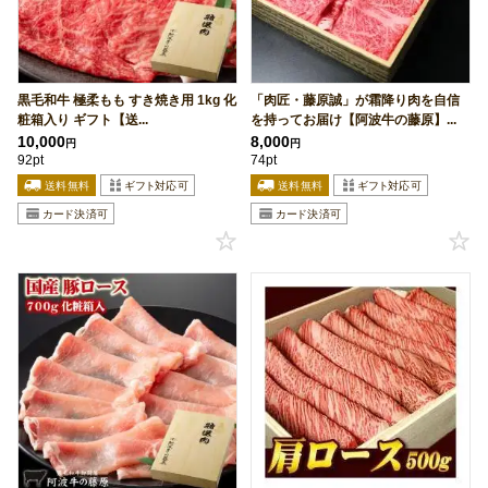
黒毛和牛 極柔もも すき焼き用 1kg 化
「肉匠・藤原誠」が霜降り肉を自信
粧箱入り ギフト【送...
を持ってお届け【阿波牛の藤原】...
10,000
8,000
円
円
92pt
74pt