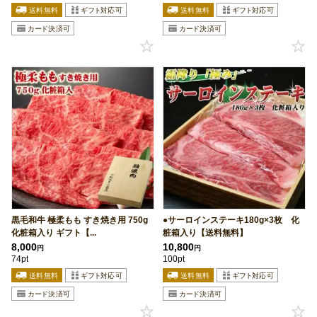
黒毛和牛 極柔もも すき焼き用 750g
●サーロインステーキ180g×3枚 化
化粧箱入り ギフト【...
粧箱入り【送料無料】
8,000
10,800
円
円
74pt
100pt