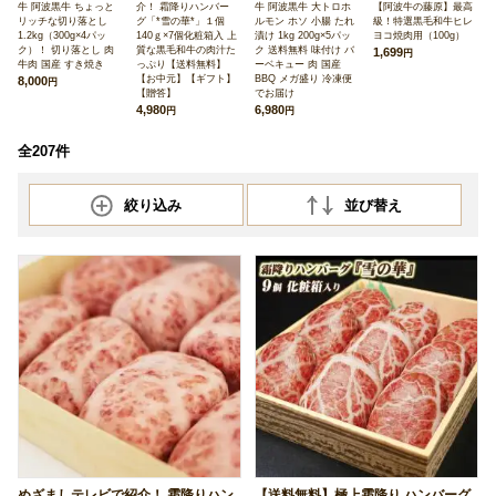
牛 阿波黒牛 ちょっと
介！ 霜降りハンバー
牛 阿波黒牛 大トロホ
【阿波牛の藤原】最高
リッチな切り落とし
グ「*雪の華*」１個
ルモン ホソ 小腸 たれ
級！特選黒毛和牛ヒレ
1.2kg（300g×4パッ
140ｇ×7個化粧箱入 上
漬け 1kg 200g×5パッ
ヨコ焼肉用（100g）
ク）！ 切り落とし 肉
質な黒毛和牛の肉汁た
ク 送料無料 味付け バ
1,699
円
牛肉 国産 すき焼き
っぷり【送料無料】
ーベキュー 肉 国産
【お中元】【ギフト】
BBQ メガ盛り 冷凍便
8,000
円
【贈答】
でお届け
4,980
6,980
円
円
全207件
絞り込み
並び替え
めざましテレビで紹介！ 霜降りハン
【送料無料】極上霜降り ハンバーグ