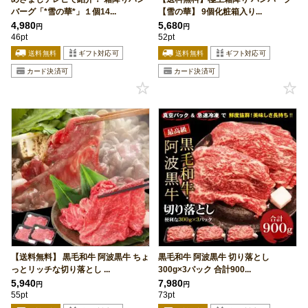
バーグ「*雪の華*」１個14...
【雪の華】 9個化粧箱入り...
4,980
5,680
円
円
46pt
52pt
【送料無料】 黒毛和牛 阿波黒牛 ちょ
黒毛和牛 阿波黒牛 切り落とし
っとリッチな切り落とし ...
300g×3パック 合計900...
5,940
7,980
円
円
55pt
73pt