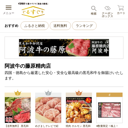
キャンセル
メニュー
カート
クーポン
検索
ボックス
おすすめ
ふるさと納税
送料無料
ランキング
阿波牛の藤原精肉店
四国・徳島から厳選した安心・安全な最高級の黒毛和牛を御届けいたし
ます。
1
2
3
4
【送料無料】 黒毛和
めざましテレビで紹
焼肉 ホルモン 黒毛和
●数量限定！極上！