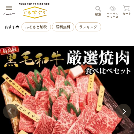
キャンセル
メニュー
カート
クーポン
検索
ボックス
おすすめ
ふるさと納税
送料無料
ランキング
1
/
6