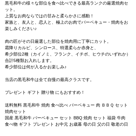
黒毛和牛の様々な部位を食べ比べできる最高ランクの厳選焼肉セ
ット。
上質なお肉ならではの甘みと柔らかさに感動！
家族と、友人と、恋人と、極上のお肉でバーベキュー・焼肉をお
楽しみください♪
肉の匠がその日厳選した部位を焼肉用に丁寧にカット。
霜降りカルビ、シンロース、特選柔らか赤身と、
希少部位2種（カイノミ、フランク、イチボ、ヒウチのいずれか）
合計5種類お入れします。
希少部位は何が入るかお楽しみ♪
当店の黒毛和牛は全て自慢の最高クラスです。
プレゼント ギフト 贈り物 にもおすすめ！
送料無料 黒毛和牛 焼肉 食べ比べ バーベキュー 肉 ＢＢＱ セット
焼肉セット
国産 黒毛和牛 バーベキュー セット BBQ 焼肉 セット 福袋 牛肉
食べ物 ギフト プレゼント お中元 お歳暮 母の日 父の日 敬老の日