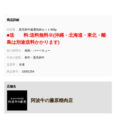
商品詳細
内容量：
黒毛和牛厳選焼肉セット400g
■送 料:送料無料※(沖縄・北海道・東北・離
島は別途送料かかります)
肉の調理法：
焼肉・バーベキュー
牛肉の種類：
和牛・黒毛和牛
温度帯：
冷凍
商品番号：
10001254
店舗名
阿波牛の藤原精肉店