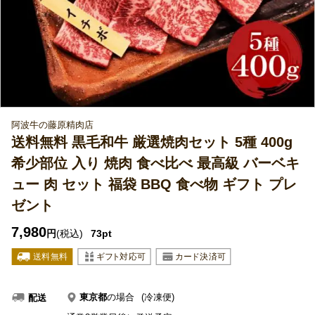
阿波牛の藤原精肉店
送料無料 黒毛和牛 厳選焼肉セット 5種 400g
希少部位 入り 焼肉 食べ比べ 最高級 バーベキ
ュー 肉 セット 福袋 BBQ 食べ物 ギフト プレ
ゼント
7,980
円
(税込)
73pt
東京都
の場合
(冷凍便)
配送