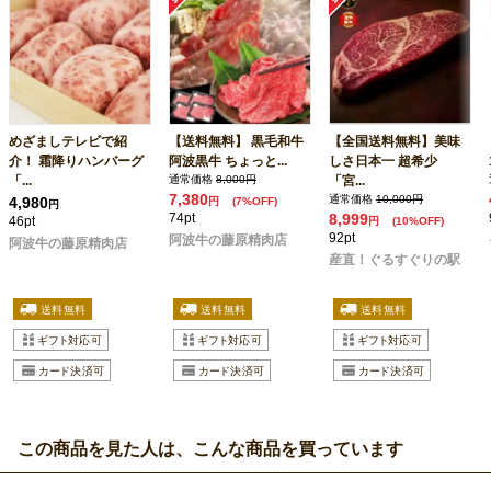
めざましテレビで紹
【送料無料】 黒毛和牛
【全国送料無料】美味
介！ 霜降りハンバーグ
阿波黒牛 ちょっと...
しさ日本一 超希少
「...
通常価格
8,000円
「宮...
7,380
通常価格
10,000円
4,980
円
(7%OFF)
円
74pt
8,999
46pt
円
(10%OFF)
92pt
阿波牛の藤原精肉店
阿波牛の藤原精肉店
産直！ぐるすぐりの駅
この商品を見た人は、こんな商品を買っています