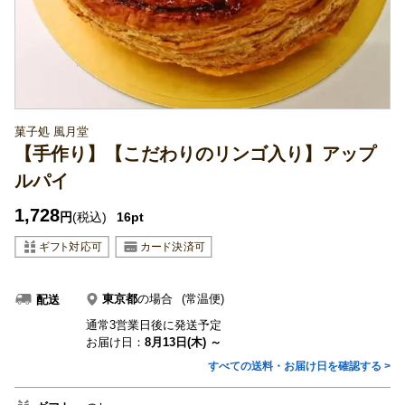
菓子処 風月堂
【手作り】【こだわりのリンゴ入り】アップ
ルパイ
1,728
円
(税込)
16pt
東京都
の場合
(常温便)
配送
通常3営業日後に発送予定
お届け日：
8月13日(木) ～
すべての送料・お届け日を確認する >