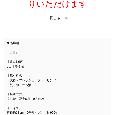
りいただけます
閉じる
商品詳細
内容量：
【賞味期限】
5日〔要冷蔵〕
【原材料名】
小麦粉・フレッシュバター・リンゴ
牛乳・卵・ラム酒
【発送方法】
冷蔵便（夏期6月～9月のみ）
【サイズ】
直径約18cm（6号サイズ） 約900g