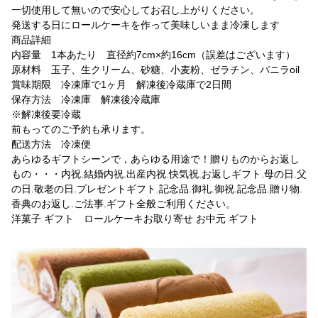
一切使用して無いので安心してお召し上がりください。
発送する日にロールケーキを作って美味しいまま冷凍します
商品詳細
内容量 1本あたり 直径約7cm×約16cm（誤差はございます）
原材料 玉子、生クリーム、砂糖、小麦粉、ゼラチン、バニラoil
賞味期限 冷凍庫で1ヶ月 解凍後冷蔵庫で2日間
保存方法 冷凍庫 解凍後冷蔵庫
※解凍後要冷蔵
前もってのご予約も承ります。
配送方法 冷凍便
あらゆるギフトシーンで，あらゆる用途で！贈りものからお返し
もの・・・内祝.結婚内祝.出産内祝.快気祝.お返しギフト.母の日.父
の日.敬老の日.プレゼントギフト.記念品.御礼.御祝.記念品.贈り物.
香典のお返し.ご法事.ギフト全般ご利用ください。
洋菓子 ギフト ロールケーキお取り寄せ お中元 ギフト