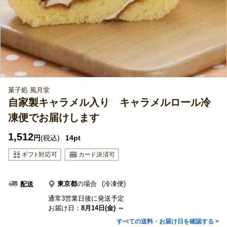
菓子処 風月堂
自家製キャラメル入り キャラメルロール冷
凍便でお届けします
1,512
円
(税込)
14pt
東京都
の場合
(冷凍便)
配送
通常3営業日後に発送予定
お届け日：
8月14日(金) ～
すべての送料・お届け日を確認する >