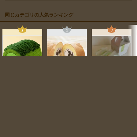
同じカテゴリの人気ランキング
カートに入れる
宇治抹茶モンブランロ
コーヒーわらび餅入り
｢冷凍｣メロンロール
ールケーキ
ロールケーキ ふわふ
【ミニ 4個入り】
わ...
1,950
1,520
円
円
1,512
18pt
14pt
円
14pt
京都・東山茶寮
扇屋製菓
菓子処 風月堂