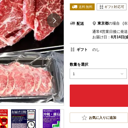
東京都
の場合
(冷
配送
通常4営業日後に発送
お届け日：
8月14日(金
ギフト
のし
数量を選択
1
お気に入りに追加