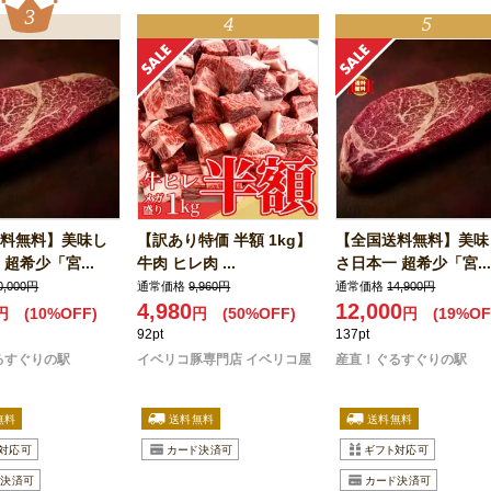
料無料】美味し
【訳あり特価 半額 1kg】
【全国送料無料】美味
超希少「宮...
牛肉 ヒレ肉 ...
さ日本一 超希少「宮...
0,000円
通常価格
9,960円
通常価格
14,900円
4,980
12,000
円
(10%OFF)
円
(50%OFF)
円
(19%OF
92pt
137pt
るすぐりの駅
イベリコ豚専門店 イベリコ屋
産直！ぐるすぐりの駅