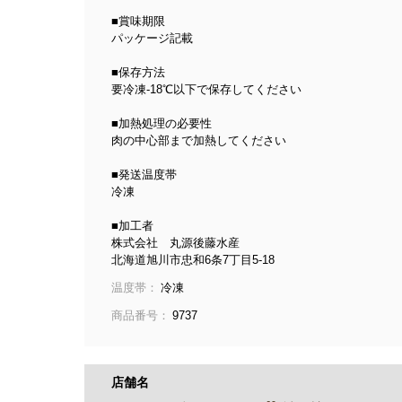
■賞味期限
パッケージ記載
■保存方法
要冷凍-18℃以下で保存してください
■加熱処理の必要性
肉の中心部まで加熱してください
■発送温度帯
冷凍
■加工者
株式会社 丸源後藤水産
北海道旭川市忠和6条7丁目5-18
温度帯：
冷凍
商品番号：
9737
店舗名