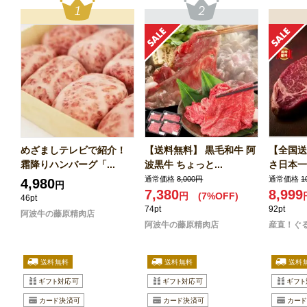
めざましテレビで紹介！
【送料無料】 黒毛和牛 阿
【全国送
霜降りハンバーグ「...
波黒牛 ちょっと...
さ日本一 
通常価格
8,000円
通常価格
1
4,980
円
7,380
8,999
円
(7%OFF)
46pt
74pt
92pt
阿波牛の藤原精肉店
阿波牛の藤原精肉店
産直！ぐ