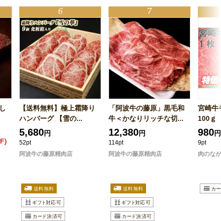
し
【送料無料】極上霜降り
「阿波牛の藤原」黒毛和
宮崎牛
ハンバーグ 【雪の...
牛＜かなりリッチな切...
100ｇ
5,680
12,380
980
円
円
円
F)
52pt
114pt
9pt
阿波牛の藤原精肉店
阿波牛の藤原精肉店
肉のな