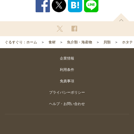
ぐるすぐり：ホーム
食材
魚介類・海産物
貝類
ホタテ
企業情報
利用条件
免責事項
プライバシーポリシー
ヘルプ・お問い合わせ
Copyright
©
Gurunavi, Inc. All rights reserved.
カートに入れる