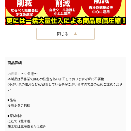
閉じる
商品詳細
内容量：
〜ご注意〜
本製品は手作業で細心の注意を払い加工しておりますが稀に不要物
(小さい貝の破片など)が残留している事がございますので念のためご注意くださ
い
■品名
冷凍ホタテ貝柱
■原材料名
ほたて（北海道）
加工地は北海道または道外