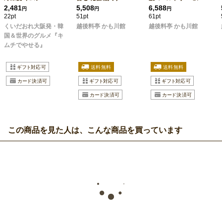
2,481
5,508
6,588
円
円
円
22pt
51pt
61pt
くいだおれ大阪発・韓
越後料亭 かも川館
越後料亭 かも川館
国＆世界のグルメ『キ
ムチでやせる』
この商品を見た人は、こんな商品を買っています