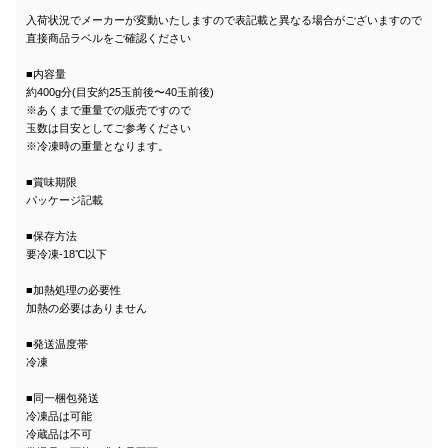
入荷状況でメーカーが変動いたしますので表記載と異なる場合がございますので
直接商品ラベルをご確認ください
■内容量
約400g分(目安約25玉前後〜40玉前後)
※あくまで重量での販売ですので
玉数は目安としてご参考ください
※冷凍時の重量となります。
■賞味期限
パッケージ記載
■保存方法
要冷凍-18℃以下
■加熱処理の必要性
加熱の必要はありません
■発送温度帯
冷凍
■同一梱包発送
冷凍品は可能
冷蔵品は不可