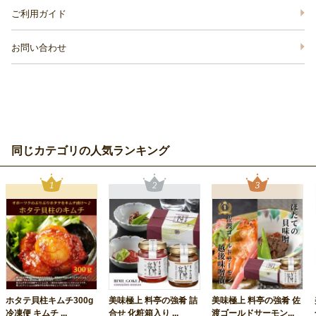
ご利用ガイド
お問い合わせ
同じカテゴリの人気ランキング
ホタテ貝柱キムチ300g
美味極上 料亭の強肴 詰
美味極上 料亭の強肴 佐
冷凍便 キムチ ...
合せ 化粧箱入り ...
渡ゴールドサーモン...