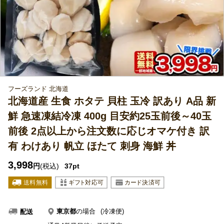
フーズランド 北海道
北海道産 生食 ホタテ 貝柱 玉冷 訳あり A品 新
鮮 急速凍結冷凍 400g 目安約25玉前後～40玉
前後 2点以上から注文数に応じオマケ付き 訳
有 わけあり 帆立 ほたて 刺身 海鮮 丼
3,998
円
(税込)
37pt
東京都
の場合
(冷凍便)
配送