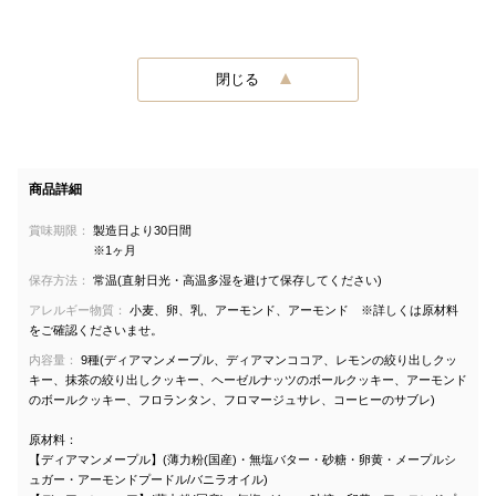
閉じる
商品詳細
賞味期限：
製造日より30日間
※1ヶ月
保存方法：
常温(直射日光・高温多湿を避けて保存してください)
アレルギー物質：
小麦、卵、乳、アーモンド、アーモンド ※詳しくは原材料
をご確認くださいませ。
内容量：
9種(ディアマンメープル、ディアマンココア、レモンの絞り出しクッ
キー、抹茶の絞り出しクッキー、ヘーゼルナッツのボールクッキー、アーモンド
のボールクッキー、フロランタン、フロマージュサレ、コーヒーのサブレ)
原材料：
【ディアマンメープル】(薄力粉(国産)・無塩バター・砂糖・卵黄・メープルシ
ュガー・アーモンドプードル/バニラオイル)