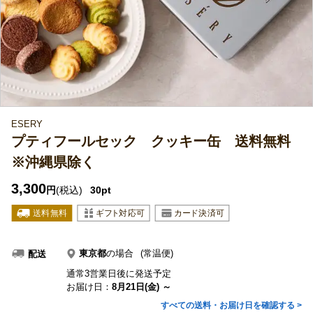
ESERY
プティフールセック クッキー缶 送料無料
※沖縄県除く
3,300
円
(税込)
30pt
東京都
の場合
(常温便)
配送
通常3営業日後に発送予定
お届け日：
8月21日(金) ～
すべての送料・お届け日を確認する >