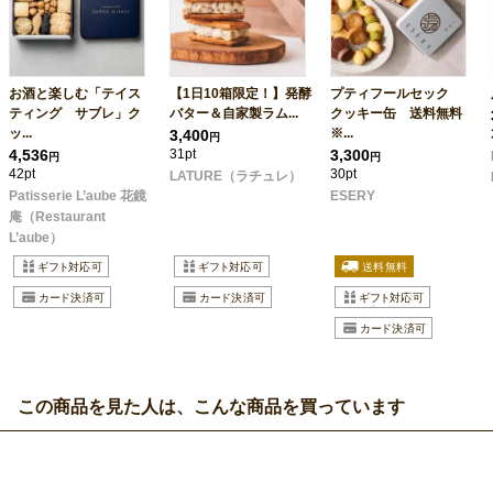
お酒と楽しむ「テイス
【1日10箱限定！】発酵
プティフールセック
ティング サブレ」ク
バター＆自家製ラム...
クッキー缶 送料無料
ッ...
※...
3,400
円
4,536
31pt
3,300
円
円
42pt
30pt
LATURE（ラチュレ）
Patisserie L’aube 花鏡
ESERY
庵（Restaurant
L’aube）
この商品を見た人は、こんな商品を買っています