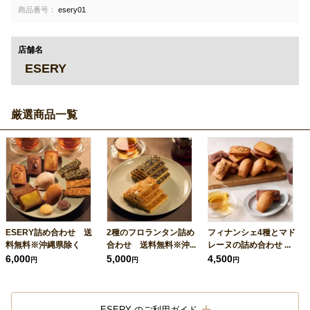
商品番号：
esery01
店舗名
ESERY
厳選商品一覧
ESERY詰め合わせ 送
2種のフロランタン詰め
フィナンシェ4種とマド
料無料※沖縄県除く
合わせ 送料無料※沖...
レーヌの詰め合わせ ...
6,000
5,000
4,500
円
円
円
ESERY のご利用ガイド