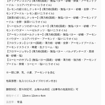
【ディアマンココア】(薄力粉(国産)・無塩バター・砂糖・卵黄・アーモンドプ
ードル・ココアパウダー/バニラオイル)
【レモンの絞り出しクッキー】(薄力粉(国産)・無塩バター・砂糖・全卵・アー
モンドプードル・レモン皮/バニラオイル)
【抹茶の絞り出しクッキー】(薄力粉(国産)・無塩バター・砂糖・アーモンドプ
ードル・全卵・抹茶/バニラオイル)
【ヘーゼルナッツのボールクッキー】(薄力粉(国産)・無塩バター・砂糖・アー
モンドパウダー・ヘーゼルナッツ・塩/バニラオイル)
【アーモンドのボールクッキー】(薄力粉(国産)・無塩バター・砂糖・アーモン
ドパウダー・ココアパウダー・アーモンド・塩/バニラオイル)
【フロランタン】(バター(国産)・薄力粉・砂糖・全卵・アーモンドプードル・
アーモンドスライス・蜂蜜・生クリーム・塩)
【フロマージュサレ】(薄力粉(国産)・無塩バター・パルメザンチーズ・黒胡
椒・砂糖・塩)
【コーヒーのサブレ】(無塩バター(国産)・砂糖・薄力粉・強力粉・アーモンド
プードル・卵黄・コーヒー・塩/バニラオイル)
※一部に卵、乳、小麦、アーモンドを含む
包装形態：缶入り(ゴムタイプのリボン付き)
贈答対応：熨斗対応可、お悔やみ対応（法事等の包装対応）可
梱包サイズ：
12cm x 12cm x 4cm
温度帯：
常温