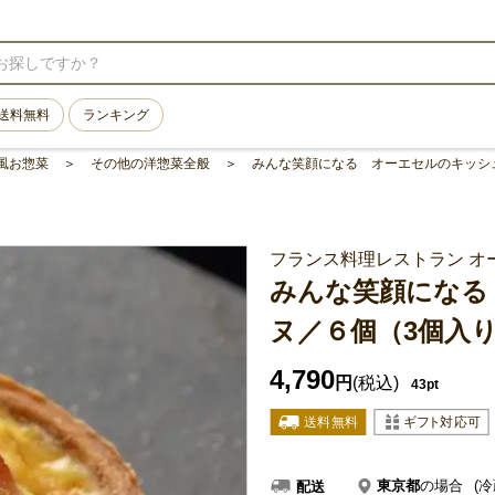
送料無料
ランキング
風お惣菜
その他の洋惣菜全般
みんな笑顔になる オーエセルのキッシ
フランス料理レストラン オ
みんな笑顔になる
ヌ／６個（3個入
4,790
円
(税込)
43pt
東京都
の場合
(冷
配送