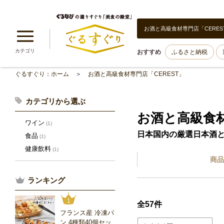
お酒と高級食材専門店「CERES
カテゴリ
おすすめ
ふるさと納税
ぐるすぐり：ホーム
お酒と高級食材専門店「CEREST」
カテゴリから選ぶ
お酒と高級食材
ワイン
(1)
日本国内の厳選日本酒
食品
(1)
健康飲料
(1)
商品
ランキング
1
全57件
フランス産 冷凍パ
ン 4種類40個セッ