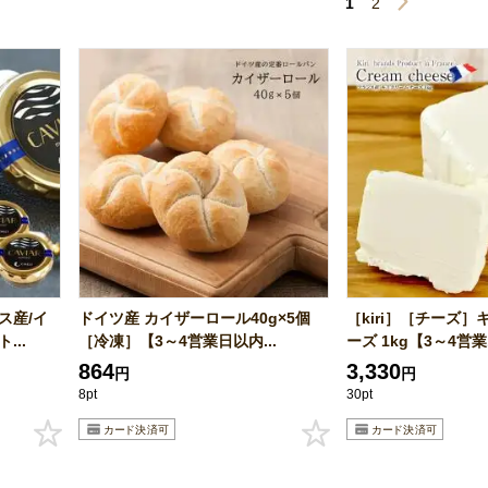
1
2
ス産/イ
ドイツ産 カイザーロール40g×5個
［kiri］［チーズ］
...
［冷凍］【3～4営業日以内...
ーズ 1kg【3～4営業.
864
3,330
円
円
8pt
30pt