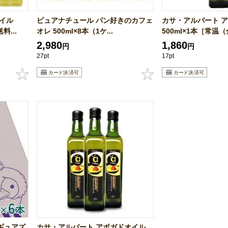
イル
ピュアナチュール パン好きのカフェ
カサ・アルバート 
料...
オレ 500ml×8本（1ケ...
500ml×1本［常温（全
2,980
1,860
円
円
27pt
17pt
ギュアズ
カサ・アルバート アボガドオイル