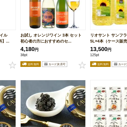
イル
お試し オレンジワイン 3本 セット
リオサント サンフ
】...
初心者の方におすすめのセ...
5L×4本（ケース販売
4,180
13,500
円
円
38pt
125pt