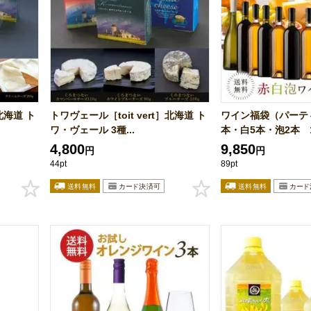
北海道 ト
トワヴェール［toit vert］北海道 ト
ワイン福袋（パーテ
ワ・ヴェール 3種...
本・白5本・泡2本 1
4,800
9,850
円
円
44pt
89pt