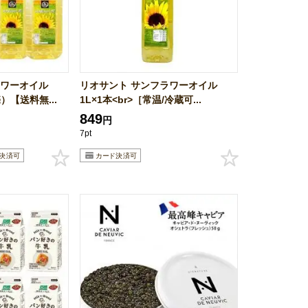
ラワーオイル
リオサント サンフラワーオイル
）【送料無...
1L×1本<br>［常温/冷蔵可...
849
円
7pt