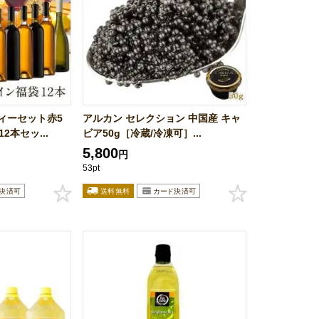
ィーセット赤5
アルカン セレクション 中国産 キャ
2本セッ...
ビア50g［冷蔵/冷凍可］...
5,800
円
53pt