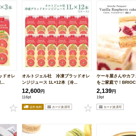
ッドオレ
オルトジェル社 冷凍ブラッドオレ
ケーキ屋さんやカフ
..
ンジジュース 1L×12本［冷...
をご家庭で！BRIOCHE
12,600
2,139
円
円
116pt
19pt