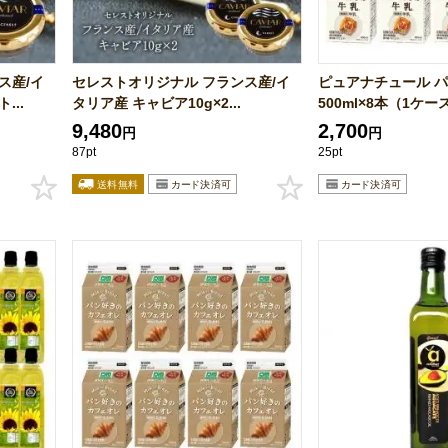
ス産/イ
セレストオリジナル フランス産/イ
ピュアナチュール 
...
タリア産 キャビア10g×2...
500ml×8本（1ケース
9,480
2,700
円
円
87pt
25pt