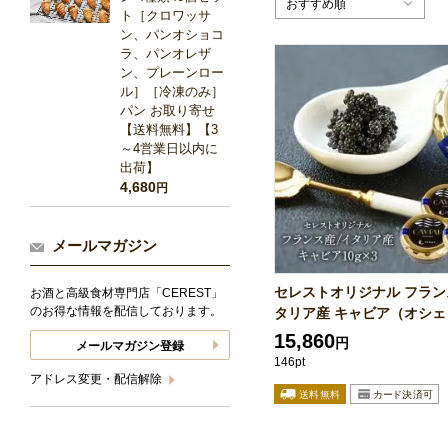
おすすめ順
ト［クロワッサ
ン、パンオショコ
ラ、パンオレザ
ン、プレーンロー
ル］［冷凍のみ］
パン お取り寄せ
【送料無料】【3
～4営業日以内に
出荷】
4,680
円
メールマガジン
セレストオリジナル フラン
お酒と高級食材専門店「CEREST」
のお得な情報を配信しております。
タリア産 キャビア（オシェト
15,860
円
メールマガジン登録
146pt
アドレス変更・配信解除