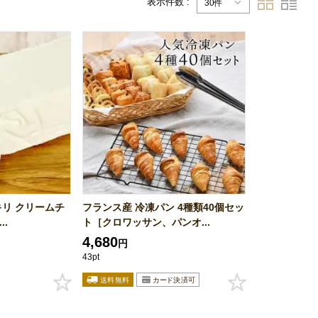
表示件数 :
30件
キリ クリームチ
フランス産 冷凍パン 4種類40個セッ
..
ト［クロワッサン、パンオ...
4,680
円
43pt