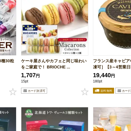
0種30粒
ケーキ屋さんやカフェと同じ味わい
フランス産キャビア×
をご家庭で！ BRIOCHE ...
凍可］【3～4営業日以
1,707
19,440
円
円
15pt
180pt