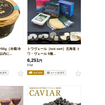
50g［冷蔵/冷
トワヴェール［toit vert］北海道 ト
内に...
ワ・ヴェール 5種...
6,251
円
57pt