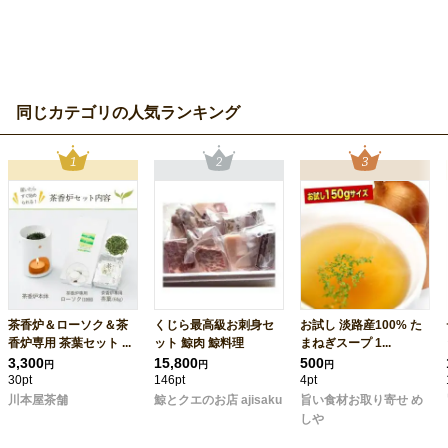
同じカテゴリの人気ランキング
茶香炉＆ローソク＆茶
くじら最高級お刺身セ
お試し 淡路産100% た
香炉専用 茶葉セット ...
ット 鯨肉 鯨料理
まねぎスープ 1...
3,300
15,800
500
円
円
円
30pt
146pt
4pt
川本屋茶舗
鯨とクエのお店 ajisaku
旨い食材お取り寄せ め
しや