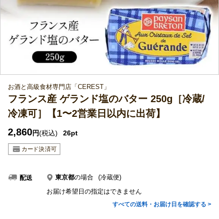
お酒と高級食材専門店「CEREST」
フランス産 ゲランド塩のバター 250g［冷蔵/
冷凍可］【1〜2営業日以内に出荷】
2,860
円
(税込)
26pt
東京都
の場合
(冷蔵便)
配送
お届け希望日の指定はできません
すべての送料・お届け日を確認する >