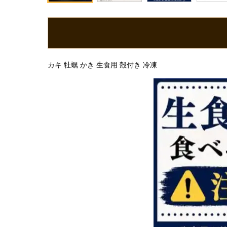
カキ 牡蠣 かき 生食用 殻付き 冷凍