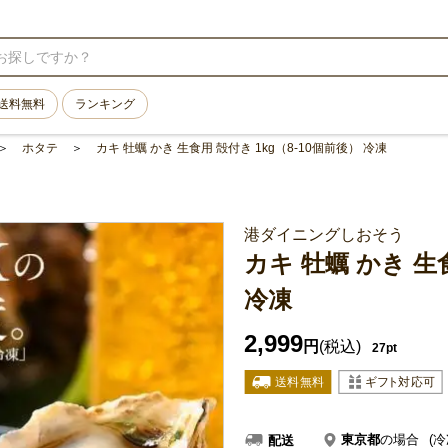
送料無料
ランキング
ホタテ
カキ 牡蠣 かき 生食用 殻付き 1kg（8-10個前後） 冷凍
港ダイニングしおそう
カキ 牡蠣 かき 生食
冷凍
2,999
円
(税込)
27pt
東京都
の場合
(冷
配送