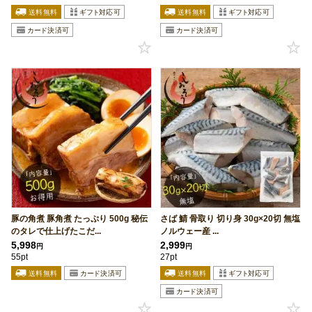
豚の角煮 豚角煮 たっぷり 500g 秘伝
さば 鯖 骨取り 切り身 30g×20切 無塩
のタレで仕上げたこだ...
ノルウェー産 ...
5,998
2,999
円
円
55pt
27pt