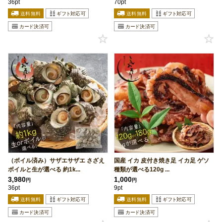
36pt
70pt
（ボイル済み）サザエサザエ さざえ
国産 イカ 皮付き焼き足 イカ足 ゲソ
ボイルと生が選べる 約1k...
種類が選べる120g ...
3,980
1,000
円
円
36pt
9pt