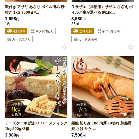
殻付き アサリ あさり ボイル済み 砂
生サザエ（加熱用）サザエ さざえ ボ
抜き 1kg（500ｇ×...
イルと生が選べる 約1kg...
1,998
3,980
円
円
18pt
36pt
チーズケーキ 訳あり バー スティック
銀鮭 切り身 1kg 肉厚 10切れ 加熱用
1kg 500g×2箱
鮭 さけ サケ ...
3,980
7,598
円
円