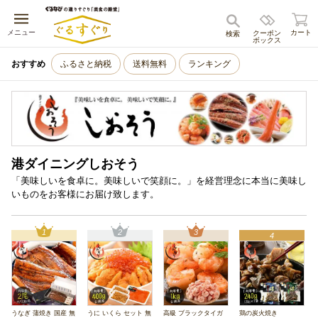
キャンセル
メニュー
カート
クーポン
検索
ボックス
おすすめ
ふるさと納税
送料無料
ランキング
港ダイニングしおそう
「美味しいを食卓に。美味しいで笑顔に。」を経営理念に本当に美味し
いものをお客様にお届け致します。
1
2
3
4
うなぎ 蒲焼き 国産 無
うに いくら セット 無
高級 ブラックタイガ
鶏の炭火焼き