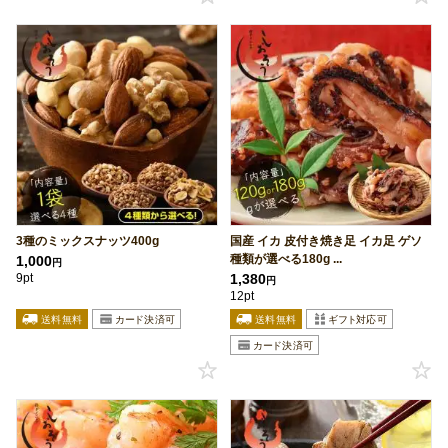
3種のミックスナッツ400g
国産 イカ 皮付き焼き足 イカ足 ゲソ
種類が選べる180g ...
1,000
円
9pt
1,380
円
12pt