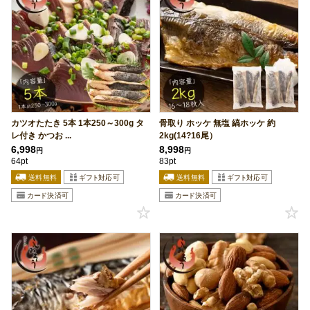
カツオたたき 5本 1本250～300g タ
骨取り ホッケ 無塩 縞ホッケ 約
レ付き かつお ...
2kg(14?16尾）
6,998
8,998
円
円
64pt
83pt