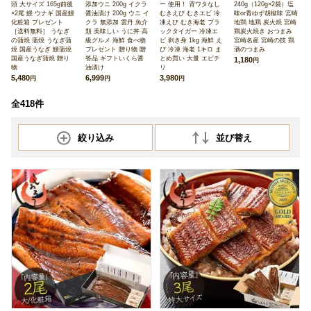
頭 大サイズ 165g前後
添加ウニ 200g イクラ
ー 使用！ 背ワタなし
240g（120g×2袋）塩
×2尾 鰻 ウナギ 国産鰻
醤油漬け 200g ウニ イ
むきえび むきエビ 冷
味or青ゆず胡椒味 宮崎
化粧箱 プレゼント
クラ 無添加 雲丹 魚介
凍えび むき海老 ブラ
地鶏 地鶏 炭火焼 宮崎
［送料無料］ うなぎ
類 美味しい うに丼 高
ックタイガー 冷凍エ
鶏炭火焼き おつまみ
の蒲焼 蒲焼 うなぎ蒲
級グルメ 海鮮 食べ物
ビ 剥き身 1kg 海鮮 え
宮崎名産 宮崎の技 鶏
焼 国産うなぎ 鰻蒲焼
プレゼント 贈り物 贈
び 冷凍 海老 1キロ ま
酒のつまみ
国産うなぎ蒲焼 贈り
答品 ギフトいくら醤
とめ買い 大量 エビチ
1,180
円
物
油漬け
リ
5,480
6,999
3,980
円
円
円
全418件
絞り込み
並び替え