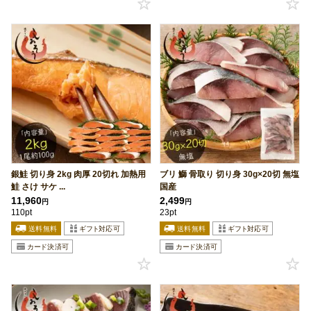
銀鮭 切り身 2kg 肉厚 20切れ 加熱用
ブリ 鰤 骨取り 切り身 30g×20切 無塩
鮭 さけ サケ ...
国産
11,960
2,499
円
円
110pt
23pt