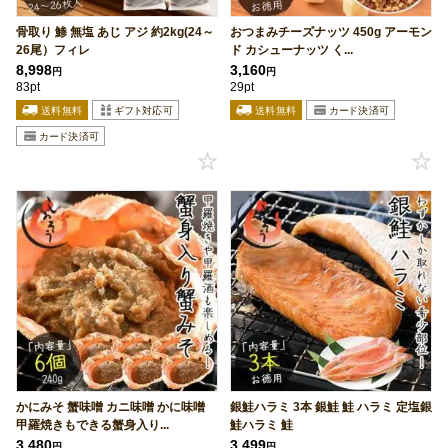
骨取り 鯵 無塩 あじ アジ 約2kg(24～
おつまみチーズナッツ 450g アーモン
26尾）フィレ
ド カシューナッツ く...
8,998
3,160
円
円
83pt
29pt
かにみそ 蟹味噌 カニ味噌 かに味噌
銀鮭ハラミ 3本 銀鮭 鮭 ハラミ 定塩銀
甲羅焼きもできる蟹身入り...
鮭ハラミ 鮭
3,480
3,499
円
円