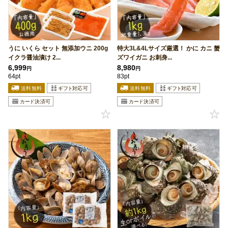
うに いくら セット 無添加ウニ 200g
特大3L&4Lサイズ厳選！ かに カニ 蟹
イクラ醤油漬け 2...
ズワイガニ お刺身...
6,999
8,980
円
円
64pt
83pt