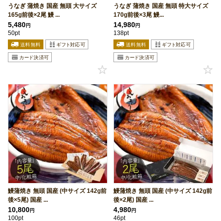
うなぎ 蒲焼き 国産 無頭 大サイズ
うなぎ 蒲焼き 国産 無頭 特大サイズ
165g前後×2尾 鰻 ...
170g前後×3尾 鰻...
5,480
14,980
円
円
50pt
138pt
鰻蒲焼き 無頭 国産 (中サイズ 142g前
鰻蒲焼き 無頭 国産 (中サイズ 142g前
後×5尾) 国産 ...
後×2尾) 国産 ...
10,800
4,980
円
円
100pt
46pt