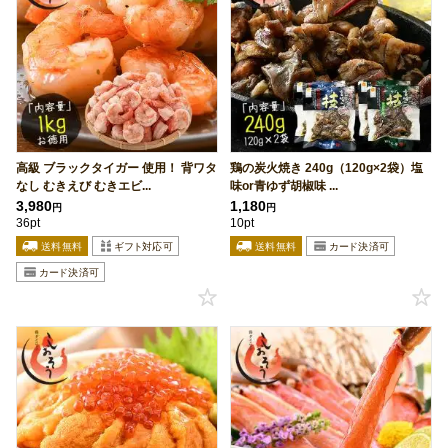
高級 ブラックタイガー 使用！ 背ワタ
鶏の炭火焼き 240g（120g×2袋）塩
なし むきえび むきエビ...
味or青ゆず胡椒味 ...
3,980
1,180
円
円
36pt
10pt