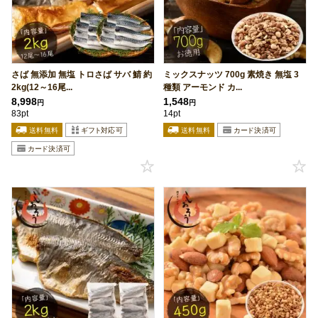
さば 無添加 無塩 トロさば サバ 鯖 約
ミックスナッツ 700g 素焼き 無塩 3
2kg(12～16尾...
種類 アーモンド カ...
8,998
1,548
円
円
83pt
14pt