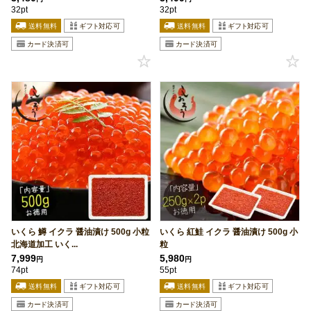
32pt
32pt
いくら 鱒 イクラ 醤油漬け 500g 小粒
いくら 紅鮭 イクラ 醤油漬け 500g 小
北海道加工 いく...
粒
7,999
5,980
円
円
74pt
55pt