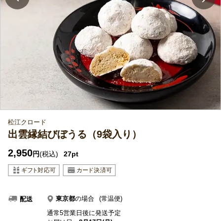
松江クロード
出雲縁結びぼうる（9袋入り）
2,950
円
(税込)
27pt
東京都
の場合
(常温便)
配送
通常5営業日後に発送予定