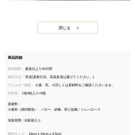
閉じる
商品詳細
賞味期限：
製造日より40日間
保存方法：
常温(直射日光、高温多湿は避けてください。)
アレルギー物質：
小麦、乳、※詳しくは原材料をご確認くださいませ。
内容量：
1袋4粒入り×9袋
原材料：
小麦粉（国内製造）、バター、砂糖、和三盆糖／トレハロース
包装形態：化粧箱入り
梱包サイズ：
19cm x 24cm x 4.5cm