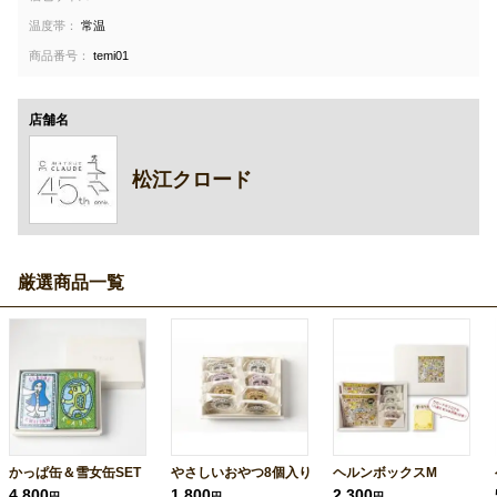
温度帯：
常温
商品番号：
temi01
店舗名
松江クロード
厳選商品一覧
かっぱ缶＆雪女缶SET
やさしいおやつ8個入り
ヘルンボックスM
4,800
1,800
2,300
円
円
円