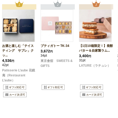
お酒と楽しむ「テイス
プティガトー TK-34
【1日10箱限定！】発酵
ティング サブレ」ク
バター＆自家製ラム...
3,672
円
ッ...
34pt
3,400
円
4,536
31pt
東京會舘 SWEETS &
円
42pt
LATURE（ラチュレ）
GIFTS
Patisserie L’aube 花鏡
庵（Restaurant
L’aube）