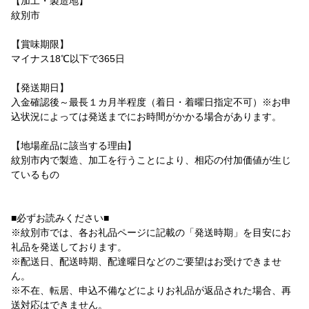
【加工・製造地】
紋別市
【賞味期限】
マイナス18℃以下で365日
【発送期日】
入金確認後～最長１カ月半程度（着日・着曜日指定不可）※お申
込状況によっては発送までにお時間がかかる場合があります。
【地場産品に該当する理由】
紋別市内で製造、加工を行うことにより、相応の付加価値が生じ
ているもの
■必ずお読みください■
※紋別市では、各お礼品ページに記載の「発送時期」を目安にお
礼品を発送しております。
※配送日、配送時期、配達曜日などのご要望はお受けできませ
ん。
※不在、転居、申込不備などによりお礼品が返品された場合、再
送対応はできません。