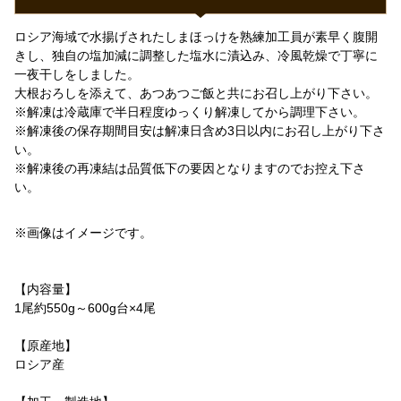
ロシア海域で水揚げされたしまほっけを熟練加工員が素早く腹開
きし、独自の塩加減に調整した塩水に漬込み、冷風乾燥で丁寧に
一夜干しをしました。
大根おろしを添えて、あつあつご飯と共にお召し上がり下さい。
※解凍は冷蔵庫で半日程度ゆっくり解凍してから調理下さい。
※解凍後の保存期間目安は解凍日含め3日以内にお召し上がり下さ
い。
※解凍後の再凍結は品質低下の要因となりますのでお控え下さ
い。
※画像はイメージです。
【内容量】
1尾約550g～600g台×4尾
【原産地】
ロシア産