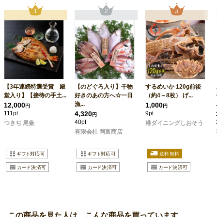
【3年連続特選受賞 殿
【のどぐろ入り】干物
するめいか 120g前後
堂入り】【接待の手土...
好きのあの方へ☆一日
（約4～8枚） げ...
漁...
12,000
1,000
円
円
111pt
4,320
9pt
円
40pt
つきぢ 尾粂
港ダイニングしおそう
有限会社 岡富商店
この商品を見た人は、こんな商品を買っています