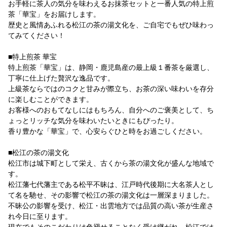
お手軽に茶人の気分を味わえるお抹茶セットと一番人気の特上煎
茶「華宝」をお届けします。
歴史と風情あふれる松江の茶の湯文化を、ご自宅でもぜひ味わっ
てみてください！
■特上煎茶 華宝
特上煎茶「華宝」は、静岡・鹿児島産の最上級１番茶を厳選し、
丁寧に仕上げた贅沢な逸品です。
上級茶ならではのコクと甘みが際立ち、お茶の深い味わいを存分
に楽しむことができます。
お客様へのおもてなしにはもちろん、自分へのご褒美として、ち
ょっとリッチな気分を味わいたいときにもぴったり。
香り豊かな「華宝」で、心安らぐひと時をお過ごしください。
■松江の茶の湯文化
松江市は城下町として栄え、古くから茶の湯文化が盛んな地域で
す。
松江藩七代藩主である松平不昧は、江戸時代後期に大名茶人とし
て名を馳せ、その影響で松江の茶の湯文化は一層深まりました。
不昧公の影響を受け、松江・出雲地方では品質の高い茶が生産さ
れ今日に至ります。