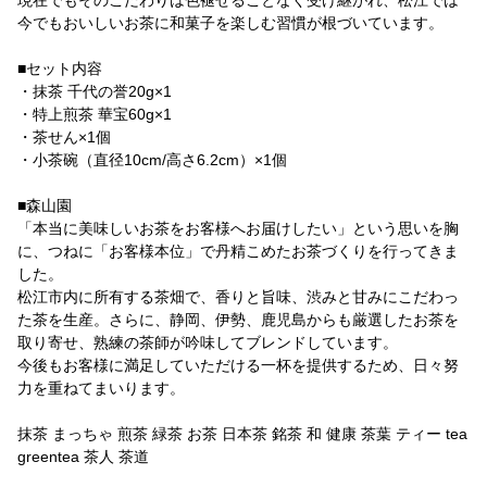
現在でもそのこだわりは色褪せることなく受け継がれ、松江では
今でもおいしいお茶に和菓子を楽しむ習慣が根づいています。
■セット内容
・抹茶 千代の誉20g×1
・特上煎茶 華宝60g×1
・茶せん×1個
・小茶碗（直径10cm/高さ6.2cm）×1個
■森山園
「本当に美味しいお茶をお客様へお届けしたい」という思いを胸
に、つねに「お客様本位」で丹精こめたお茶づくりを行ってきま
した。
松江市内に所有する茶畑で、香りと旨味、渋みと甘みにこだわっ
た茶を生産。さらに、静岡、伊勢、鹿児島からも厳選したお茶を
取り寄せ、熟練の茶師が吟味してブレンドしています。
今後もお客様に満足していただける一杯を提供するため、日々努
力を重ねてまいります。
抹茶 まっちゃ 煎茶 緑茶 お茶 日本茶 銘茶 和 健康 茶葉 ティー tea
greentea 茶人 茶道