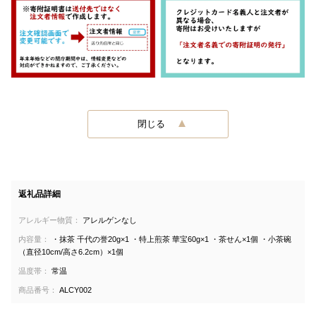
閉じる
返礼品詳細
アレルギー物質：
アレルゲンなし
内容量：
・抹茶 千代の誉20g×1 ・特上煎茶 華宝60g×1 ・茶せん×1個 ・小茶碗
（直径10cm/高さ6.2cm）×1個
温度帯：
常温
商品番号：
ALCY002