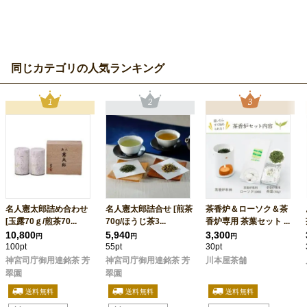
同じカテゴリの人気ランキング
名人憲太郎詰め合わせ
名人憲太郎詰合せ [煎茶
茶香炉＆ローソク＆茶
[玉露70ｇ/煎茶70...
70g/ほうじ茶3...
香炉専用 茶葉セット ...
10,800
5,940
3,300
円
円
円
100pt
55pt
30pt
神宮司庁御用達銘茶 芳
神宮司庁御用達銘茶 芳
川本屋茶舗
翠園
翠園