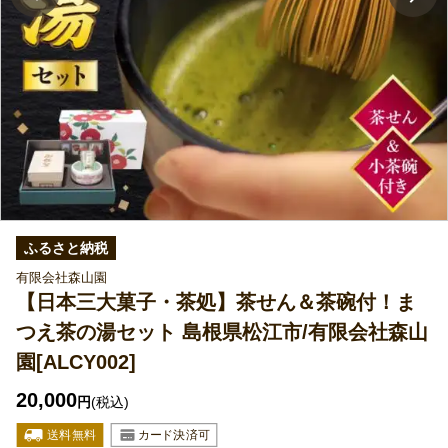
ふるさと納税
有限会社森山園
【日本三大菓子・茶処】茶せん＆茶碗付！ま
つえ茶の湯セット 島根県松江市/有限会社森山
園[ALCY002]
20,000
円
(税込)