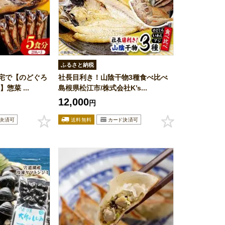
ふるさと納税
宅で【のどぐろ
社長目利き！山陰干物3種食べ比べ
惣菜 ...
島根県松江市/株式会社K’s...
12,000
円