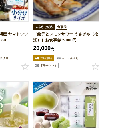
ふるさと納税
食事券
湖産 ヤマトシジ
［餃子とレモンサワー うさぎや（松
0...
江）］お食事券 5,000円...
20,000
円