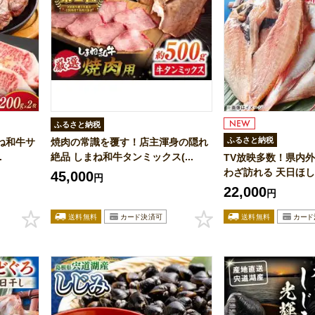
ふるさと納税
ふるさと納税
ね和牛サ
焼肉の常識を覆す！店主渾身の隠れ
.
絶品 しまね和牛タンミックス(...
TV放映多数！県内
わざ訪れる 天日ほしも
45,000
円
22,000
円