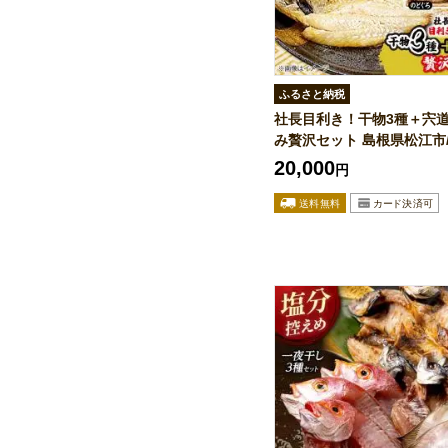
ふるさと納税
社長目利き！干物3種＋宍
み贅沢セット 島根県松江市/株
20,000
円