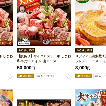
ふるさと納税
ふるさと納税
キ しまね
【訳あり】サイコロステーキ しまね
メディア出演多数！
..
和牛(サーロイン･肩ロース・...
フレンチトースト モー
50,000
8,000
円
円