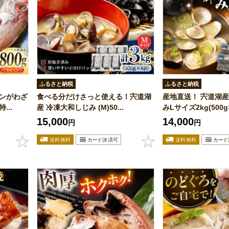
ふるさと納税
ふるさと納税
ァンがわざ
食べる分だけさっと使える！宍道湖
産地直送！ 宍道湖産
...
産 冷凍大和しじみ (M)50...
みLサイズ2kg(500g×
15,000
14,000
円
円