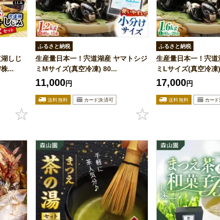
ふるさと納税
ふるさと納税
道湖しじ
生産量日本一！宍道湖産 ヤマトシジ
生産量日本一！宍道
...
ミMサイズ(真空冷凍) 80...
ミLサイズ(真空冷凍) 8
11,000
17,000
円
円