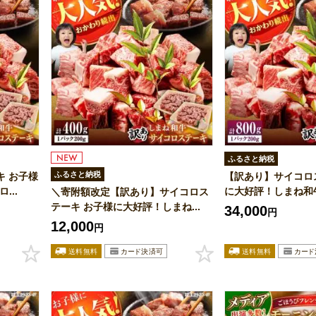
ふるさと納税
ふるさと納税
キ お子様
【訳あり】サイコロ
...
に大好評！しまね和牛(
＼寄附額改定【訳あり】サイコロス
テーキ お子様に大好評！しまね...
34,000
円
12,000
円