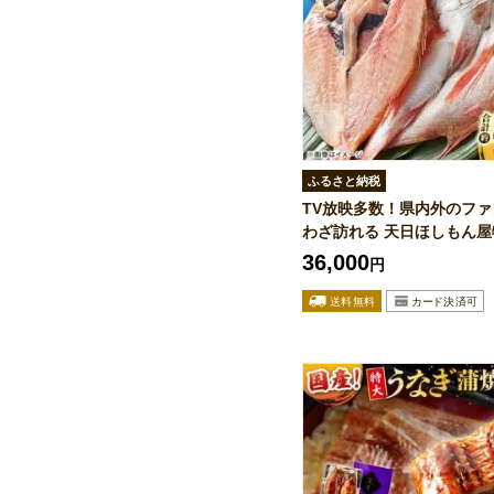
ふるさと納税
TV放映多数！県内外のフ
わざ訪れる 天日ほしもん屋特
36,000
円