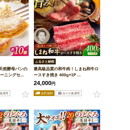
ふるさと納税
天然酵母パンの
最高級品質の和牛肉！しまね和牛ロ
ニングセ...
ースすき焼き 400g×1P ...
24,000
円