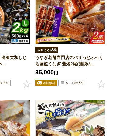
ふるさと納税
 冷凍大和しじ
うなぎ老舗専門店のパリっとふっく
...
ら国産うなぎ 蒲焼2尾(蒲焼の...
35,000
円