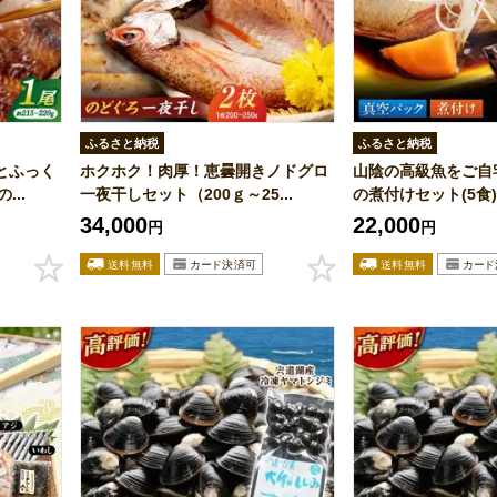
ふるさと納税
ふるさと納税
とふっく
ホクホク！肉厚！恵曇開きノドグロ
山陰の高級魚をご自
...
一夜干しセット（200ｇ～25...
の煮付けセット(5食)】
34,000
22,000
円
円