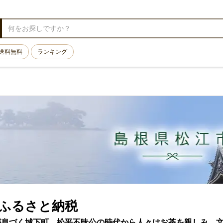
送料無料
ランキング
 ふるさと納税
が息づく城下町。松平不昧公の時代から人々はお茶を親しみ、