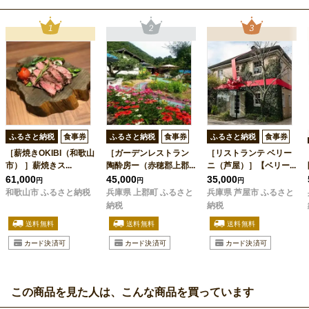
ふるさと納税
食事券
ふるさと納税
食事券
ふるさと納税
食事券
［薪焼きOKIBI（和歌山
［ガーデンレストラン
［リストランテ ベリー
市） ］薪焼きス...
陶酔房ー（赤穂郡上郡...
ニ（芦屋）］【ベリー...
61,000
45,000
35,000
円
円
円
和歌山市 ふるさと納税
兵庫県 上郡町 ふるさと
兵庫県 芦屋市 ふるさと
納税
納税
この商品を見た人は、こんな商品を買っています