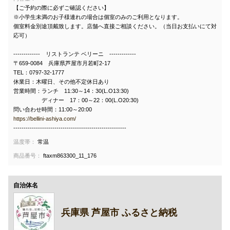
【ご予約の際に必ずご確認ください】
※小学生未満のお子様連れの場合は個室のみのご利用となります。
個室料金別途頂戴致します。店舗へ直接ご相談ください。（当日お支払いにて対
応可）
------------- リストランテ ベリーニ -------------
〒659-0084 兵庫県芦屋市月若町2-17
TEL：0797-32-1777
休業日：木曜日、その他不定休日あり
営業時間：ランチ 11:30～14：30(L.O13:30)
ディナー 17：00～22：00(L.O20:30)
問い合わせ時間：11:00～20:00
https://bellini-ashiya.com/
-------------------------------------------------------
温度帯：
常温
商品番号：
ftaxm863300_11_176
自治体名
兵庫県 芦屋市 ふるさと納税