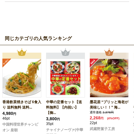
同じカテゴリの人気ランキング
香港飲茶焼きそば 6食入
中華の定番セット【送
墨花居 “プリッと海老が
り 送料無料 送料...
料無料】【内祝い】
美味しい！！” 海...
【御...
通常価格
2,376円
4,980
円
2,268
46pt
3,800
円
(4%OFF)
円
22pt
35pt
中国料理世界チャンピ
武蔵野菓子工房
チャイナノーヴァ(中華
オン 皇朝