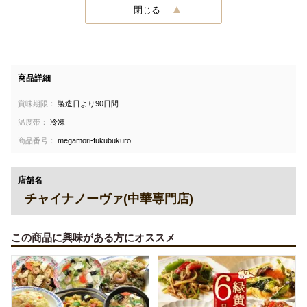
閉じる
商品詳細
賞味期限：
製造日より90日間
温度帯：
冷凍
商品番号：
megamori-fukubukuro
店舗名
チャイナノーヴァ(中華専門店)
この商品に興味がある方にオススメ