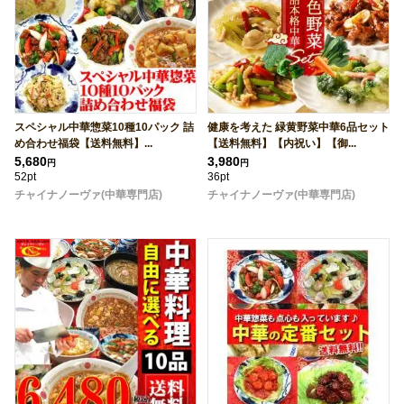
スペシャル中華惣菜10種10パック 詰
健康を考えた 緑黄野菜中華6品セット
め合わせ福袋【送料無料】...
【送料無料】【内祝い】【御...
5,680
3,980
円
円
52pt
36pt
チャイナノーヴァ(中華専門店)
チャイナノーヴァ(中華専門店)