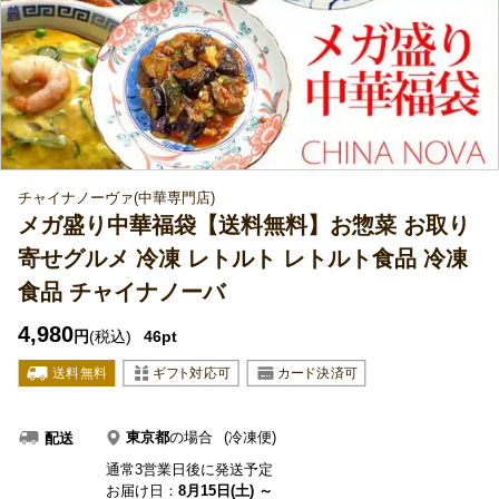
チャイナノーヴァ(中華専門店)
メガ盛り中華福袋【送料無料】お惣菜 お取り
寄せグルメ 冷凍 レトルト レトルト食品 冷凍
食品 チャイナノーバ
4,980
円
(税込)
46pt
東京都
の場合
(冷凍便)
配送
通常3営業日後に発送予定
お届け日：
8月15日(土) ～