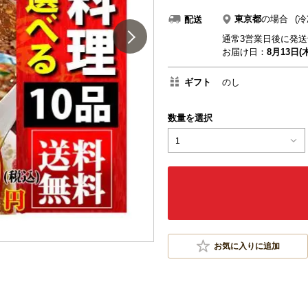
東京都
の場合
(冷
配送
通常3営業日後に発送
お届け日：
8月13日(木
ギフト
のし
数量を選択
1
お気に入りに追加