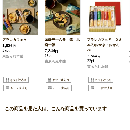
アラレカフェＭ
冨嶽三十六景 撰 北
アラレカフェＦ ２８
斎一福
本入/おかき・おせん
1,836
円
べ...
17pt
7,344
円
68pt
3,564
東あられ本鋪
円
33pt
東あられ本鋪
東あられ本鋪
この商品を見た人は、こんな商品を買っています