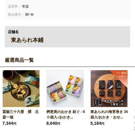
温度帯：
常温
商品番号：
BF-M
店舗名
東あられ本鋪
厳選商品一覧
冨嶽三十六景 撰 北
桝恵美のおかき 紡ぐ -６
東あられの海苔巻き 36
斎一福
０袋入-/おかき...
袋入/おかき・おせ...
7,344
8,640
5,184
円
円
円