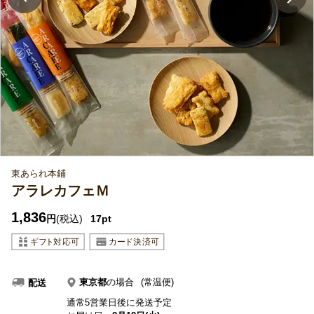
東あられ本鋪
アラレカフェＭ
1,836
円
(税込)
17pt
東京都
の場合
(常温便)
配送
通常5営業日後に発送予定