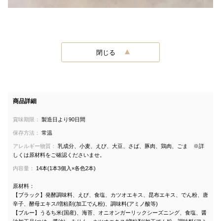
閉じる
商品詳細
賞味期限：
製造日より90日間
保存方法：
常温
アレルギー物質：
乳成分、小麦、えび、大豆、さば、豚肉、鶏肉、ごま ※詳
しくは原材料をご確認くださいませ。
内容量：
14本(1本3個入×各色2本)
原材料：
【ブラック】発酵調味料、えび、食塩、カツオエキス、昆布エキス、でん粉、唐
辛子、酵母エキス/増粘剤(加工でん粉)、調味料(アミノ酸等)
【ブルー】うるち米(国産)、海苔、オニオンガーリックシーズニング、食塩、醤