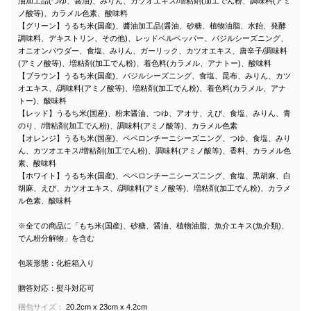
油加工品(つゆ、醤油)、みりん、カツオエキス/増粘剤(加工でん粉、調味料(アミ
ノ酸等)、カラメル色素、酸味料
【グリーン】うるち米(国産)、醬油加工品(醤油、砂糖、植物油脂、水飴、発酵
調味料、デキストリン、その他)、レッドベルペッパー、バジルシーズニング、
オニオンパウダー、食塩、みりん、ガーリック、カツオエキス、唐辛子/調味料
(アミノ酸等)、増粘剤(加工でん粉)、着色料(カラメル、アナトー)、酸味料
【ブラウン】うるち米(国産)、バジルシーズニング、食塩、昆布、みりん、カツ
オエキス、/調味料(アミノ酸等)、増粘剤(加工でん粉)、着色料(カラメル、アナ
トー)、酸味料
【レッド】うるち米(国産)、粉末醤油、つゆ、アオサ、えび、食塩、みりん、青
のり、/増粘剤(加工でん粉)、調味料(アミノ酸等)、カラメル色素
【オレンジ】うるち米(国産)、ペペロンチーニシーズニング、つゆ、食塩、みり
ん、カツオエキス/増粘剤(加工でん粉)、調味料(アミノ酸等)、香料、カラメル色
素、酸味料
【ホワイト】うるち米(国産)、ペペロンチーニシーズニング、食塩、黒胡麻、白
胡麻、えび、カツオエキス、/調味料(アミノ酸等)、増粘剤(加工でん粉)、カラメ
ル色素、酸味料
※全ての商品に「もち米(国産)、砂糖、醤油、植物油脂、魚介エキス(魚介類)、
でん粉分解物」を含む
包装形態：化粧箱入り
贈答対応：熨斗対応可
梱包サイズ：
20.2cm x 23cm x 4.2cm