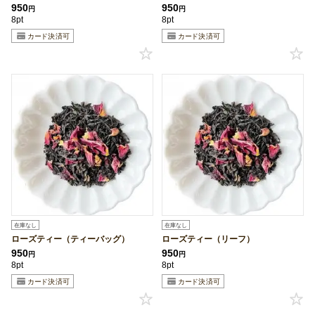
950
950
円
円
8pt
8pt
在庫なし
在庫なし
ローズティー（ティーバッグ）
ローズティー（リーフ）
950
950
円
円
8pt
8pt