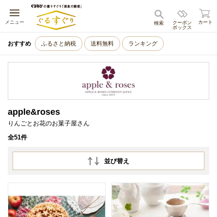
キャンセル
メニュー
カート
クーポン
検索
ボックス
おすすめ
ふるさと納税
送料無料
ランキング
apple&roses
りんごとお花のお菓子屋さん
全51件
並び替え