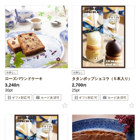
在庫なし
在庫なし
ローズパウンドケーキ
タタンポップショコラ（５本入り）
3,240
2,700
円
円
30pt
25pt