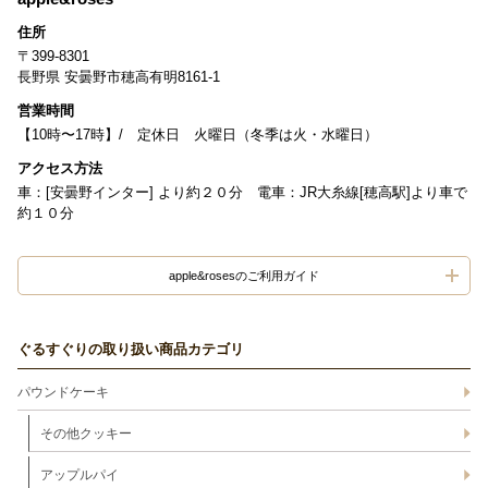
住所
〒399-8301
長野県 安曇野市穂高有明8161-1
営業時間
【10時〜17時】/ 定休日 火曜日（冬季は火・水曜日）
アクセス方法
車：[安曇野インター] より約２０分 電車：JR大糸線[穂高駅]より車で
約１０分
apple&rosesのご利用ガイド
ぐるすぐりの取り扱い商品カテゴリ
パウンドケーキ
その他クッキー
アップルパイ