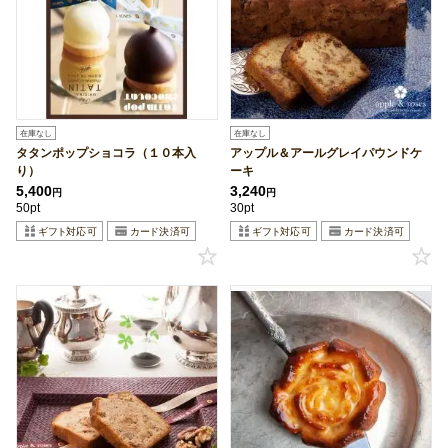
在庫なし
在庫なし
タタンポップショコラ（１０本入
アップル＆アールグレイパウンドケ
り）
ーキ
5,400
3,240
円
円
50pt
30pt