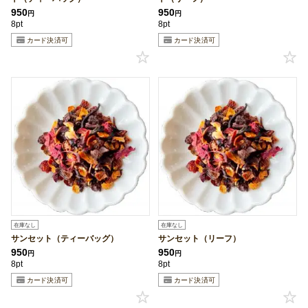
950
950
円
円
8pt
8pt
在庫なし
在庫なし
サンセット（ティーバッグ）
サンセット（リーフ）
950
950
円
円
8pt
8pt