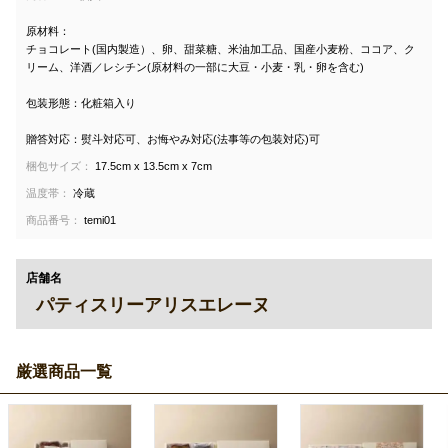
原材料：
チョコレート(国内製造）、卵、甜菜糖、米油加工品、国産小麦粉、ココア、ク
リーム、洋酒／レシチン(原材料の一部に大豆・小麦・乳・卵を含む)
包装形態：化粧箱入り
贈答対応：熨斗対応可、お悔やみ対応(法事等の包装対応)可
梱包サイズ：
17.5cm x 13.5cm x 7cm
温度帯：
冷蔵
商品番号：
temi01
店舗名
パティスリーアリスエレーヌ
厳選商品一覧