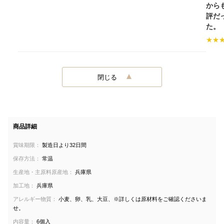
から
評だ
た。
★
★
閉じる
商品詳細
賞味期限：
製造日より32日間
保存方法：
常温
生産地・主原料原産地：
兵庫県
加工地：
兵庫県
アレルギー物質：
小麦、卵、乳、大豆、※詳しくは原材料をご確認くださいま
せ。
内容量：
6個入