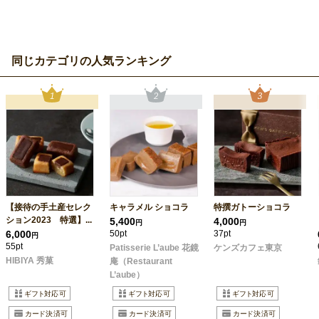
同じカテゴリの人気ランキング
【接待の手土産セレク
キャラメル ショコラ
特撰ガトーショコラ
ション2023 特選】...
5,400
4,000
円
円
6,000
50pt
37pt
円
55pt
Patisserie L’aube 花鏡
ケンズカフェ東京
HIBIYA 秀菓
庵（Restaurant
L’aube）