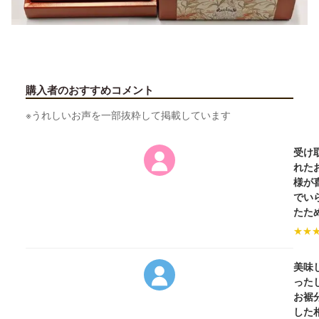
購入者のおすすめコメント
※うれしいお声を一部抜粋して掲載しています
受け
れた
様が
でい
たた
★
★
美味
った
お裾
した