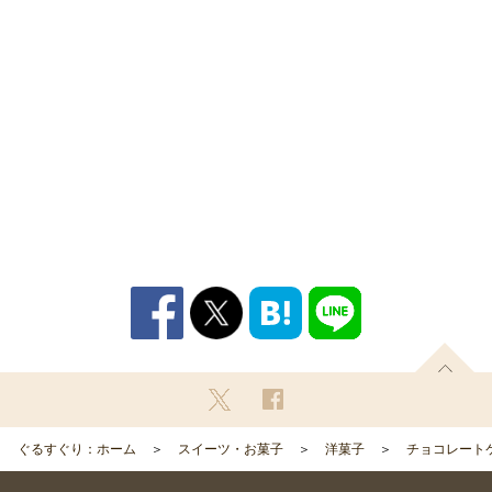
ぐるすぐり：ホーム
スイーツ・お菓子
洋菓子
チョコレート