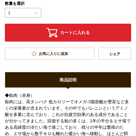
数量を選択
1
カートに入れる
お気に入りに追加
シェア
商品説明
◆鯨肉（赤身）
鯨肉には、高タンパク 低カロリーでオメガ-3脂肪酸が豊富など多
くの栄養素が含まれています。その中でもバレニンというアミノ
酸を多量に含んでおり、これが抗疲労効果のある成分であること
が分かってきました。回遊する鯨の多くは、1年の半分をエサ場で
ある高緯度の冷たい海で過ごしており、残りの半年は繁殖のた
め、エサ場から数千キロも離れた暖かい海へ移動し、ほとんど餌