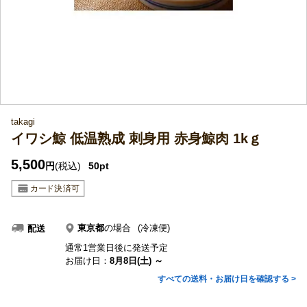
takagi
イワシ鯨 低温熟成 刺身用 赤身鯨肉 1kｇ
5,500
円
(税込)
50pt
東京都
の場合
(冷凍便)
配送
通常1営業日後に発送予定
お届け日：
8月8日(土) ～
すべての送料・お届け日を確認する >