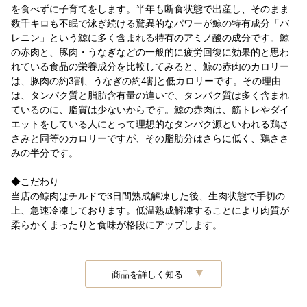
を食べずに子育てをします。半年も断食状態で出産し、そのまま
数千キロも不眠で泳ぎ続ける驚異的なパワーが鯨の特有成分「バ
レニン」という鯨に多く含まれる特有のアミノ酸の成分です。鯨
の赤肉と、豚肉・うなぎなどの一般的に疲労回復に効果的と思わ
れている食品の栄養成分を比較してみると、鯨の赤肉のカロリー
は、豚肉の約3割、うなぎの約4割と低カロリーです。その理由
は、タンパク質と脂肪含有量の違いで、タンパク質は多く含まれ
ているのに、脂質は少ないからです。鯨の赤肉は、筋トレやダイ
エットをしている人にとって理想的なタンパク源といわれる鶏さ
さみと同等のカロリーですが、その脂肪分はさらに低く、鶏ささ
みの半分です。
◆こだわり
当店の鯨肉はチルドで3日間熟成解凍した後、生肉状態で手切の
上、急速冷凍しております。低温熟成解凍することにより肉質が
柔らかくまったりと食味が格段にアップします。
商品を詳しく知る