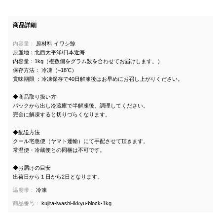
商品詳細
内容量：
原材料 イワシ鯨
原産地：北西太平洋/日本近海
内容量：1kg（複数個をグラム数を合わせてお届けします。）
保存方法： 冷凍（−18℃）
賞味期限 ：冷凍保存で40日解凍後はお早めにお召し上がりください。
◆商品取り扱い方
パックから出し冷蔵庫で半解凍後、調理してください。
完全に解凍すると切りづらくなります。
◆配送方法
クール宅急便（ヤマト運輸）にて手配させて頂きます。
常温便・冷蔵便との同梱は不可です。
◆お届けの目安
出荷日から１日から2日となります。
温度帯：
冷凍
商品番号：
kujira-iwashi-ikkyu-block-1kg