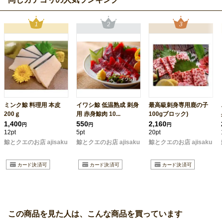
ミンク鯨 料理用 本皮
イワシ鯨 低温熟成 刺身
最高級刺身専用鹿の子
200ｇ
用 赤身鯨肉 10...
100gブロック)
1,400
550
2,160
円
円
円
12pt
5pt
20pt
鯨とクエのお店 ajisaku
鯨とクエのお店 ajisaku
鯨とクエのお店 ajisaku
この商品を見た人は、こんな商品を買っています