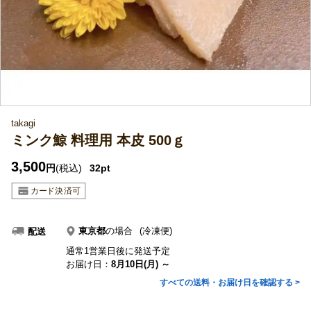
takagi
ミンク鯨 料理用 本皮 500ｇ
3,500
円
(税込)
32pt
東京都
の場合
(冷凍便)
配送
通常1営業日後に発送予定
お届け日：
8月10日(月) ～
すべての送料・お届け日を確認する >