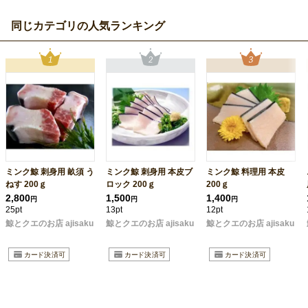
同じカテゴリの人気ランキング
ミンク鯨 刺身用 畝須 う
ミンク鯨 刺身用 本皮ブ
ミンク鯨 料理用 本皮
ねす 200ｇ
ロック 200ｇ
200ｇ
2,800
1,500
1,400
円
円
円
25pt
13pt
12pt
鯨とクエのお店 ajisaku
鯨とクエのお店 ajisaku
鯨とクエのお店 ajisaku