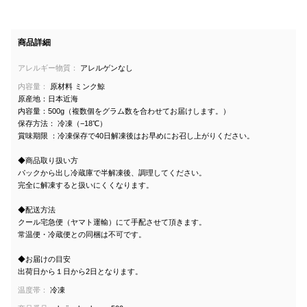
商品詳細
アレルギー物質：
アレルゲンなし
内容量：
原材料 ミンク鯨
原産地：日本近海
内容量：500g（複数個をグラム数を合わせてお届けします。）
保存方法： 冷凍（−18℃）
賞味期限 ：冷凍保存で40日解凍後はお早めにお召し上がりください。
◆商品取り扱い方
パックから出し冷蔵庫で半解凍後、調理してください。
完全に解凍すると扱いにくくなります。
◆配送方法
クール宅急便（ヤマト運輸）にて手配させて頂きます。
常温便・冷蔵便との同梱は不可です。
◆お届けの目安
出荷日から１日から2日となります。
温度帯：
冷凍