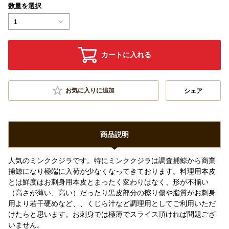
数量を選択
1
カートに入れる
お気に入りに追加
シェア
商品説明
人気のミンククジラです。特にミンククジラは調査捕鯨から商業
捕鯨になり極端に入荷が少なくなってきております。料理用本皮
とは鮮度はお刺身用本皮とまったく変わりはなく、形が不揃い
（高さが薄い、高い）だったり黒皮部分の擦り傷や脂質がお刺身
用より若干硬めなど、、くじら汁など調理用としてご利用いただ
けたらと思います。お刺身では極薄でスライス頂ければ問題ござ
いません。