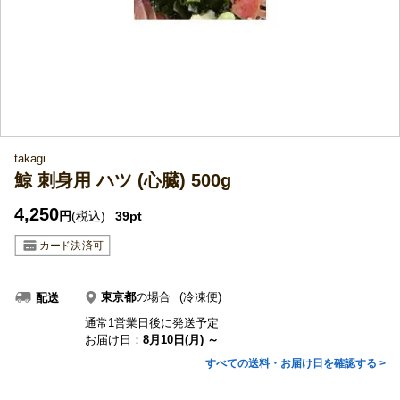
takagi
鯨 刺身用 ハツ (心臓) 500g
4,250
円
(税込)
39pt
東京都
の場合
(冷凍便)
配送
通常1営業日後に発送予定
お届け日：
8月10日(月) ～
すべての送料・お届け日を確認する >