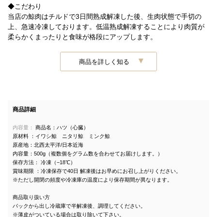
◆こだわり
当店の鯨肉はチルドで3日間熟成解凍した後、生肉状態で手切の
上、急速冷凍しております。低温熟成解凍することにより肉質が
柔らかくまったりと食味が格段にアップします。
商品を詳しく知る
商品詳細
内容量：
商品名：ハツ（心臓）
原材料 ：イワシ鯨 ニタリ鯨 ミンク鯨
原産地：北西太平洋/日本近海
内容量：500g（複数個をグラム数を合わせてお届けします。）
保存方法： 冷凍（−18℃）
賞味期限 ：冷凍保存で40日 解凍後はお早めにお召し上がりください。
※ただし開閉の頻度や冷凍庫の温度により保存期間が異なります。
商品取り扱い方
パックから出し冷蔵庫で半解凍後、調理してください。
※薄皮がついている場合は取り除いて下さい。