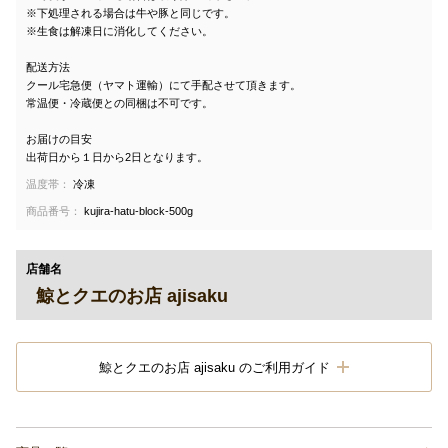
※下処理される場合は牛や豚と同じです。
※生食は解凍日に消化してください。
配送方法
クール宅急便（ヤマト運輸）にて手配させて頂きます。
常温便・冷蔵便との同梱は不可です。
お届けの目安
出荷日から１日から2日となります。
温度帯：
冷凍
商品番号：
kujira-hatu-block-500g
店舗名
鯨とクエのお店 ajisaku
鯨とクエのお店 ajisaku のご利用ガイド