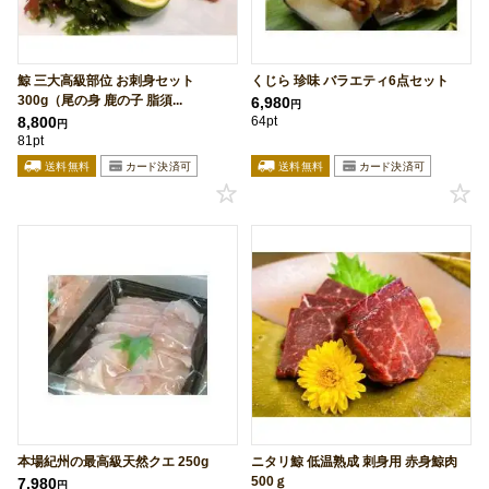
鯨 三大高級部位 お刺身セット
くじら 珍味 バラエティ6点セット
300g（尾の身 鹿の子 脂須...
6,980
円
8,800
64pt
円
81pt
本場紀州の最高級天然クエ 250g
ニタリ鯨 低温熟成 刺身用 赤身鯨肉
500ｇ
7,980
円