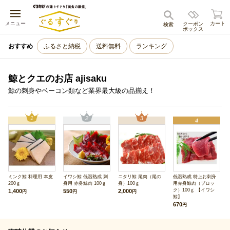
キャンセル
メニュー
カート
クーポン
検索
ボックス
おすすめ
ふるさと納税
送料無料
ランキング
鯨とクエのお店 ajisaku
鯨の刺身やベーコン類など業界最大級の品揃え！
1
2
3
4
ミンク鯨 料理用 本皮
イワシ鯨 低温熟成 刺
ニタリ鯨 尾肉（尾の
低温熟成 特上お刺身
200ｇ
身用 赤身鯨肉 100ｇ
身）100ｇ
用赤身鯨肉（ブロッ
ク）100ｇ 【イワシ
1,400
550
2,000
円
円
円
鯨】
670
円