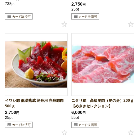
738pt
2,750
円
25pt
イワシ鯨 低温熟成 刺身用 赤身鯨肉
ニタリ鯨 高級尾肉（尾の身）200ｇ
500ｇ
【めききセレクション】
2,750
6,000
円
円
25pt
55pt