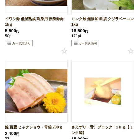
イワシ鯨 低温熟成 刺身用 赤身鯨肉
ミンク鯨 無添加 畝須 クジラベーコン
1kｇ
1kg
5,500
18,500
円
円
50pt
171pt
鯨 百畳 ヒャクジョウ・胃袋 200ｇ
さえずり（舌）ブロック 1ｋｇ【ミ
ンク鯨】
2,400
円
22pt