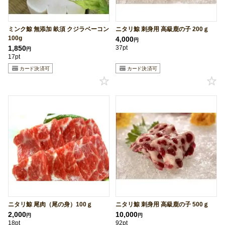
ミンク鯨 無添加 畝須 クジラベーコン
ニタリ鯨 刺身用 高級鹿の子 200ｇ
100g
4,000
円
1,850
37pt
円
17pt
ニタリ鯨 尾肉（尾の身）100ｇ
ニタリ鯨 刺身用 高級鹿の子 500ｇ
2,000
10,000
円
円
18pt
92pt