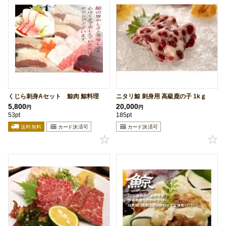
くじら刺身Aセット 鯨肉 鯨料理
ニタリ鯨 刺身用 高級鹿の子 1kｇ
5,800
20,000
円
円
53pt
185pt