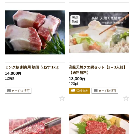
ミンク鯨 刺身用 畝須 うねす 1kｇ
高級天然クエ鍋セット【2～3人前】
【送料無料】
14,000
円
129pt
13,300
円
123pt