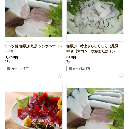
ミンク鯨 無添加 畝須 クジラベーコン
無添加 特上さらしくじら（尾羽）
500g
80ｇ【マゴンドウ鯨またはミン...
9,250
810
円
円
85pt
7pt