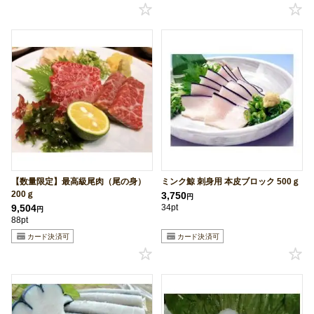
【数量限定】最高級尾肉（尾の身）
ミンク鯨 刺身用 本皮ブロック 500ｇ
200ｇ
3,750
円
9,504
34pt
円
88pt