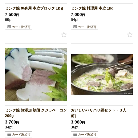
ミンク鯨 刺身用 本皮ブロック 1kｇ
ミンク鯨 料理用 本皮 1kg
7,500
7,000
円
円
69pt
64pt
ミンク鯨 無添加 畝須 クジラベーコン
おいしいハリハリ鍋セット（３人
200g
前）
3,700
3,980
円
円
34pt
36pt