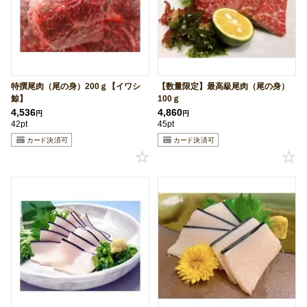
特撰尾肉（尾の身）200ｇ【イワシ
【数量限定】最高級尾肉（尾の身）
鯨】
100ｇ
4,536
4,860
円
円
42pt
45pt