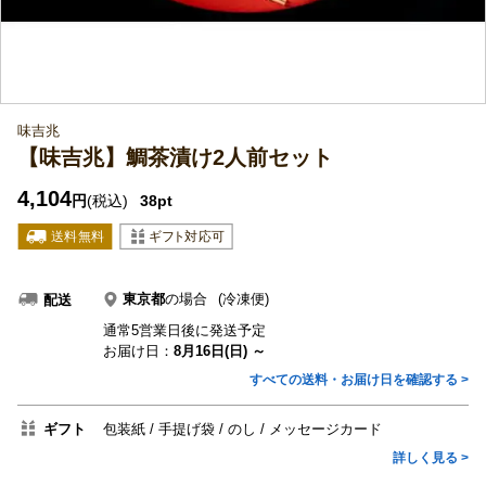
味吉兆
【味吉兆】鯛茶漬け2人前セット
4,104
円
(税込)
38pt
東京都
の場合
(冷凍便)
配送
通常5営業日後に発送予定
お届け日：
8月16日(日) ～
すべての送料・お届け日を確認する >
ギフト
包装紙
手提げ袋
のし
メッセージカード
詳しく見る >