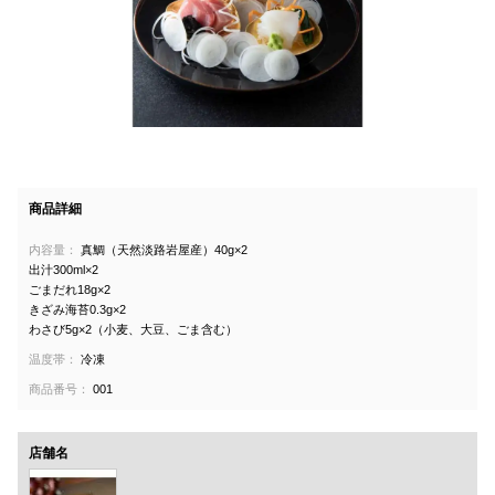
商品詳細
内容量：
真鯛（天然淡路岩屋産）40g×2
出汁300ml×2
ごまだれ18g×2
きざみ海苔0.3g×2
わさび5g×2（小麦、大豆、ごま含む）
温度帯：
冷凍
商品番号：
001
店舗名