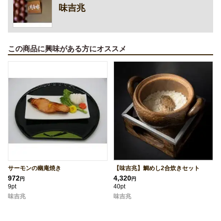
味吉兆
この商品に興味がある方にオススメ
サーモンの幽庵焼き
【味吉兆】鯛めし2合炊きセット
972
4,320
円
円
9pt
40pt
味吉兆
味吉兆