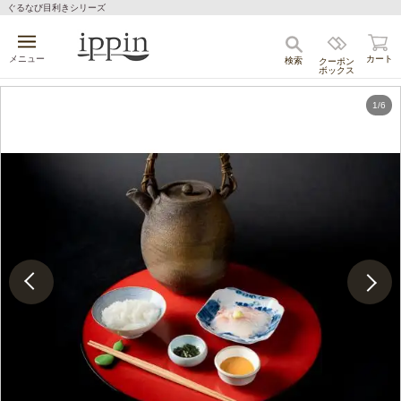
ぐるなび目利きシリーズ
キャンセル
メニュー
カート
検索
クーポン
ボックス
1
/
6