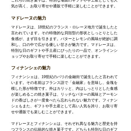
これらの焼き菓子は、特別な場面のギフトや手土産としても人
気が高く、お取り寄せや通販で手軽に楽しむことができます。
マドレーヌの魅力
マドレーヌは、18世紀のフランス・ロレーヌ地方で誕生したと
言われています。その特徴的な貝殻型の形状としっとりとした
食感が、まず目を引きます。バターとレモンの風味が絶妙に調
和し、口の中で広がる優しい甘さが魅力です。マドレーヌは、
特別な日のギフトや手土産にぴったりの一品で、オンラインシ
ョップやお取り寄せで手軽に楽しむことができます。
フィナンシェの魅力
フィナンシェは、19世紀のパリの金融街で誕生したと言われて
います。その名前はフランス語で「金融家」を意味し、金塊を
模した形が特徴です。外はカリッと、内はしっとりとした食感
が楽しめるこの焼き菓子は、リッチなバターの風味とアーモン
ドの香ばしさが一度食べたら忘れられない魅力です。フィナン
シェもまた、ギフトや手土産として高い人気を誇り、お取り寄
せや通販でも楽しむことができます。
マドレーヌとフィナンシェは、それぞれ異なる魅力と歴史を持
つフランスの伝統的な焼き菓子です。どちらも特別な日のギフ