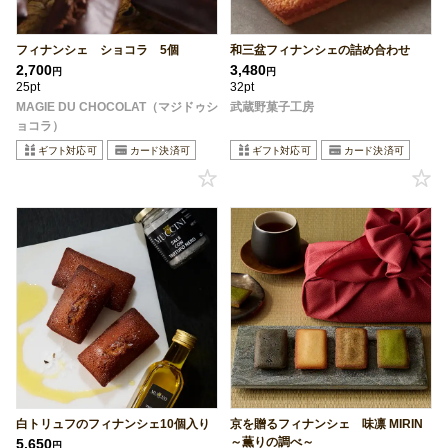
フィナンシェ ショコラ 5個
和三盆フィナンシェの詰め合わせ
2,700
3,480
円
円
25pt
32pt
MAGIE DU CHOCOLAT（マジドゥシ
武蔵野菓子工房
ョコラ）
白トリュフのフィナンシェ10個入り
京を贈るフィナンシェ 味凛 MIRIN
～薫りの調べ～
5,650
円