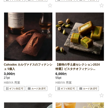
Calvados カルヴァドスのフィナンシ
【接待の手土産セレクション2024
ェ 5個入
特選】ピスタチオフィナンシ...
3,000
6,000
円
円
27pt
55pt
HIBIYA 秀菓
HIBIYA 秀菓