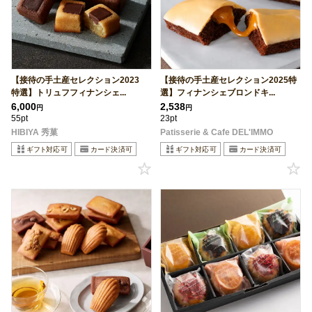
【接待の手土産セレクション2023
【接待の手土産セレクション2025特
特選】トリュフフィナンシェ...
選】フィナンシェブロンドキ...
6,000
2,538
円
円
55pt
23pt
HIBIYA 秀菓
Patisserie & Cafe DEL'IMMO