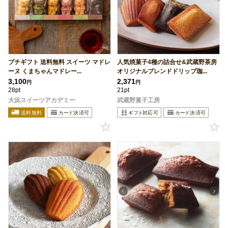
プチギフト 送料無料 スイーツ マドレ
人気焼菓子4種の詰合せ&武蔵野茶房
ーヌ くまちゃんマドレー...
オリジナルブレンドドリップ珈...
3,100
2,371
円
円
28pt
21pt
大浜スイーツアカデミー
武蔵野菓子工房