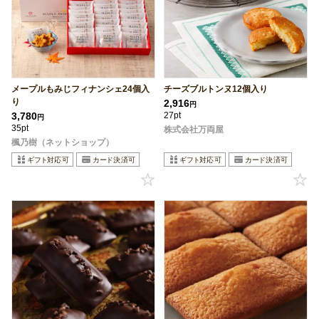
メープルもみじフィナンシェ24個入
チーズブルトンヌ12個入り
り
2,916
円
3,780
27pt
円
35pt
株式会社万両屋
楓乃樹（ネットショップ）