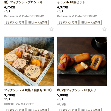
選】フィナンシェブロンドキ...
ャラメル 10個セット
4,752
4,979
円
円
44pt
46pt
Patisserie & Cafe DEL'IMMO
Patisserie & Cafe DEL'IMMO
フィナンシェ＆焼菓子詰合せGIFT⑥
和乃果フィナンシェ10個入り
3,700
5,000
円
円
34pt
46pt
HIDEKURA MARKET
和乃果