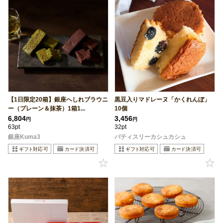
【1日限定20箱】銀座へしれブラウニ
黒豆入りマドレーヌ「かくれんぼ」
ー（プレーン＆抹茶）1箱1...
10個
6,804
3,456
円
円
63pt
32pt
銀座Kuma3
パティスリーカシュカシュ