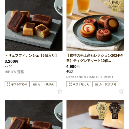
トリュフフィナンシェ【6個入り】
【接待の手土産セレクション2024特
選】ティグレアソート10個...
3,200
円
29pt
4,990
円
46pt
HIBIYA 秀菓
Patisserie & Cafe DEL'IMMO