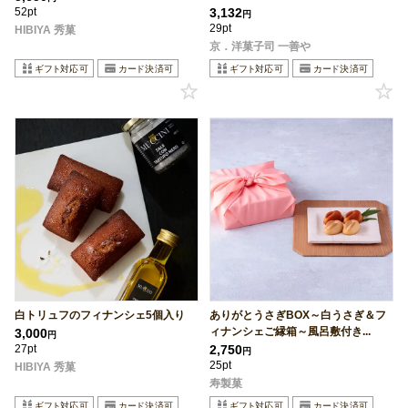
52pt
3,132
円
29pt
HIBIYA 秀菓
京．洋菓子司 一善や
白トリュフのフィナンシェ5個入り
ありがとうさぎBOX～白うさぎ＆フ
ィナンシェご縁箱～風呂敷付き...
3,000
円
27pt
2,750
円
25pt
HIBIYA 秀菓
寿製菓