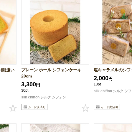
個(濃い
プレーン ホール シフォンケーキ
塩キャラメルのシフ
20cm
2,000
円
3,300
18pt
円
30pt
silk chiffon シルク 
silk chiffon シルク シフォン