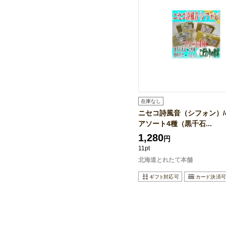
在庫なし
ニセコ詩風音（シフォン）/chi
アソート4種（黒千石...
1,280
円
11pt
北海道とれたて本舗