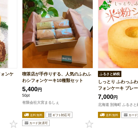
フォンケ
喫茶店が手作りする、人気のふわふ
ふるさと納税
わシフォンケーキ10種類セット
しっとり ふわっふわ
5,400
フォンケーキ プレーン 
円
50pt
7,000
円
有限会社大宮まるしぇ
北海道 別海町 ふるさと