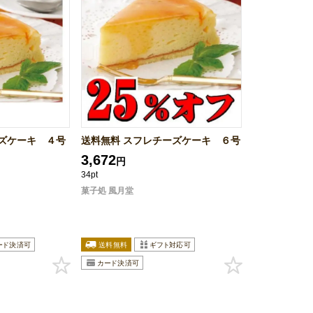
ズケーキ ４号
送料無料 スフレチーズケーキ ６号
3,672
円
34pt
菓子処 風月堂