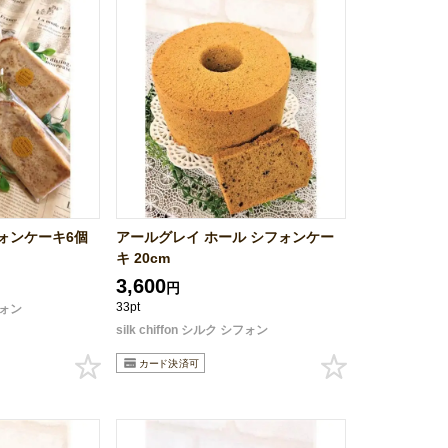
ォンケーキ6個
アールグレイ ホール シフォンケー
キ 20cm
3,600
円
33pt
シフォン
silk chiffon シルク シフォン