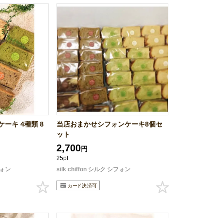
ーキ 4種類 8
当店おまかせシフォンケーキ8個セ
ット
2,700
円
25pt
シフォン
silk chiffon シルク シフォン