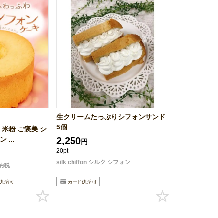
生クリームたっぷりシフォンサンド
5個
 米粉 ご褒美 シ
...
2,250
円
20pt
silk chiffon シルク シフォン
納税