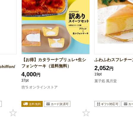
【お得】カタラーナブリュレ+生シ
ふわふわスフレチー
フォンケーキ（送料無料）
ffon/
2,052
円
4,000
19pt
円
37pt
菓子処 風月堂
坊’S オンラインストア