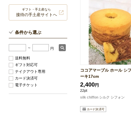
ギフト・手土産なら
接待の手土産サイトへ
条件から選ぶ
～
円
送料無料
ギフト対応可
ココアマーブル ホール シ
テイクアウト専用
ーキ17cm
カード決済可
2,400
電子チケット
円
22pt
silk chiffon シルク シフォン